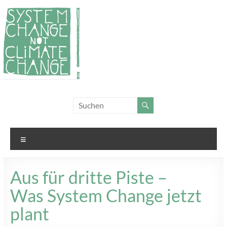
Zum
Inhalt
springen
System
Für
Klimagerechtigkeit
Change,
und Systemwandel
not
Menü
Climate
Change!
Aus für dritte Piste –
Was System Change jetzt
plant