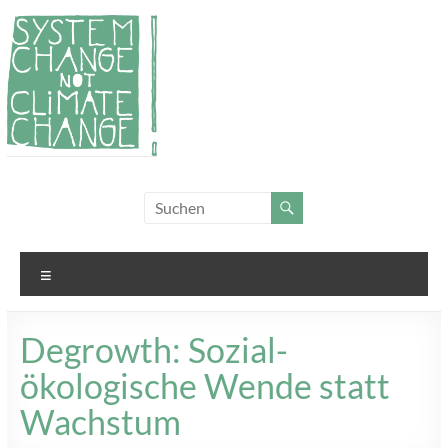
Zum
Inhalt
springen
System
Für
Klimagerechtigkeit
Change,
und Systemwandel
not
Menü
Climate
Change!
Degrowth: Sozial-
ökologische Wende statt
Wachstum