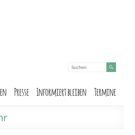
sen
Presse
Informiert bleiben
Termine
hr