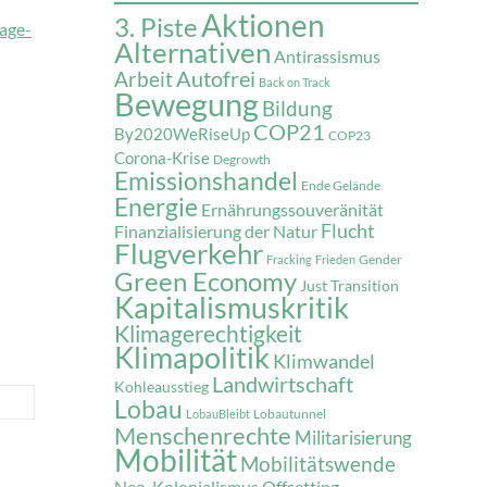
Aktionen
3. Piste
lage-
Alternativen
Antirassismus
Autofrei
Arbeit
Back on Track
Bewegung
Bildung
COP21
By2020WeRiseUp
COP23
Corona-Krise
Degrowth
Emissionshandel
Ende Gelände
Energie
Ernährungssouveränität
Flucht
Finanzialisierung der Natur
Flugverkehr
Gender
Fracking
Frieden
Green Economy
Just Transition
Kapitalismuskritik
Klimagerechtigkeit
Klimapolitik
Klimwandel
Landwirtschaft
Kohleausstieg
Lobau
Lobautunnel
LobauBleibt
Menschenrechte
Militarisierung
Mobilität
Mobilitätswende
Neo-Kolonialismus