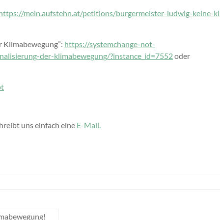
https://mein.aufstehn.at/petitions/burgermeister-ludwig-keine-k
der Klimabewegung”:
https://systemchange-not-
inalisierung-der-klimabewegung/?instance_id=7552
oder
bt
hreibt uns einfach eine
E-Mail.
limabewegung!