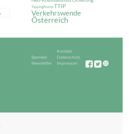
Offsetting
TTIP
TippingPoints
Verkehrswende
→
Österreich
Kontakt
Spenden
Datenschutz
Newsletter
Impressum
z