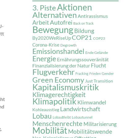
Aktionen
3. Piste
Alternativen
Antirassismus
Autofrei
Arbeit
Back on Track
U-
Bewegung
Bildung
tt
COP21
By2020WeRiseUp
COP23
Corona-Krise
Degrowth
Emissionshandel
Ende Gelände
Energie
Ernährungssouveränität
Flucht
Finanzialisierung der Natur
Flugverkehr
Gender
Fracking
Frieden
Green Economy
Just Transition
Kapitalismuskritik
Klimagerechtigkeit
cht
Klimapolitik
Klimwandel
und
Landwirtschaft
Kohleausstieg
Lobau
Lobautunnel
LobauBleibt
Menschenrechte
Militarisierung
Mobilität
,
Mobilitätswende
Neo-Kolonialismus