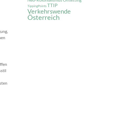
Offsetting
TTIP
TippingPoints
Verkehrswende
Österreich
gung,
hen
ffen
stil
sten