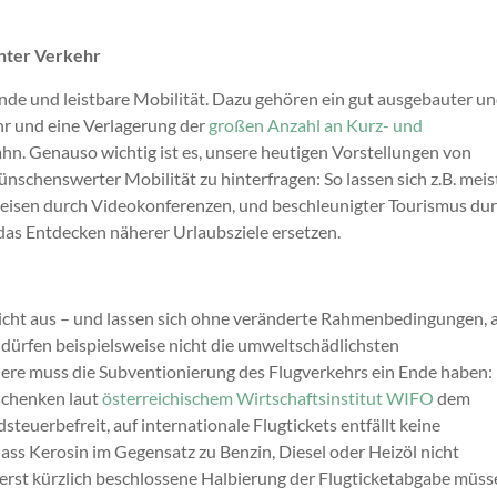
hter Verkehr
e und leistbare Mobilität. Dazu gehören ein gut ausgebauter u
ehr und eine Verlagerung der
großen Anzahl an Kurz- und
ahn. Genauso wichtig ist es, unsere heutigen Vorstellungen von
schenswerter Mobilität zu hinterfragen: So lassen sich z.B. meis
isen durch Videokonferenzen, und beschleunigter Tourismus du
das Entdecken näherer Urlaubsziele ersetzen.
 nicht aus – und lassen sich ohne veränderte Rahmenbedingungen, 
o dürfen beispielsweise nicht die umweltschädlichsten
dere muss die Subventionierung des Flugverkehrs ein Ende haben:
 schenken laut
österreichischem Wirtschaftsinstitut WIFO
dem
steuerbefreit, auf internationale Flugtickets entfällt keine
ass Kerosin im Gegensatz zu Benzin, Diesel oder Heizöl nicht
ie erst kürzlich beschlossene Halbierung der Flugticketabgabe müs