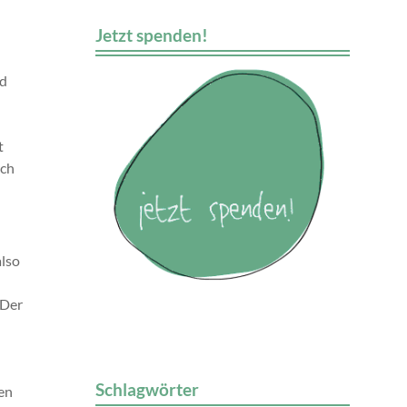
Jetzt spenden!
nd
t
rch
also
 Der
Schlagwörter
sen