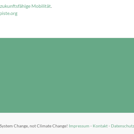
e zukunftsfähige Mobilität
.
iste.org
System Change, not Climate Change!
Impressum
-
Kontakt
-
Datenschut