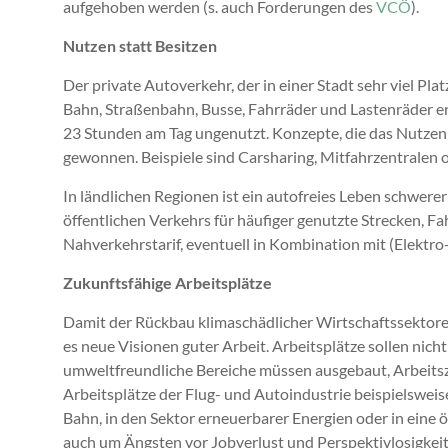
aufgehoben werden (s. auch Forderungen des
VCÖ
).
Nutzen statt Besitzen
Der private Autoverkehr, der in einer Stadt sehr viel Pl
Bahn, Straßenbahn, Busse, Fahrräder und Lastenräder e
23 Stunden am Tag ungenutzt. Konzepte, die das Nutzen d
gewonnen. Beispiele sind Carsharing, Mitfahrzentralen 
In ländlichen Regionen ist ein autofreies Leben schwerer
öffentlichen Verkehrs für häufiger genutzte Strecken, F
Nahverkehrstarif, eventuell in Kombination mit (Elektro
Zukunftsfähige Arbeitsplätze
Damit der Rückbau klimaschädlicher Wirtschaftssektore
es neue Visionen guter Arbeit. Arbeitsplätze sollen nich
umweltfreundliche Bereiche müssen ausgebaut, Arbeitsze
Arbeitsplätze der Flug- und Autoindustrie beispielsweise 
Bahn, in den Sektor erneuerbarer Energien oder in eine 
auch um Ängsten vor Jobverlust und Perspektivlosigkei