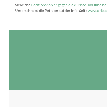
Siehe das
Positionspapier gegen die 3. Piste und für ein
Unterschreibt die Petition auf der Info-Seite
www.drittep