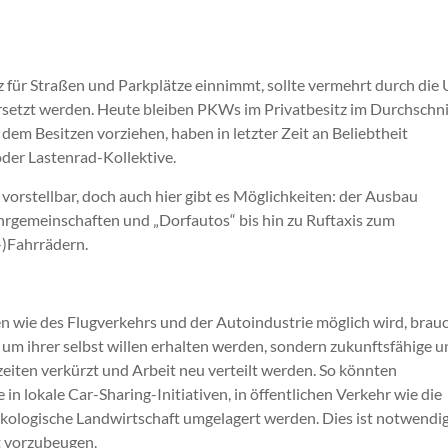
atz für Straßen und Parkplätze einnimmt, sollte vermehrt durch die 
rsetzt werden. Heute bleiben PKWs im Privatbesitz im Durchschni
em Besitzen vorziehen, haben in letzter Zeit an Beliebtheit
oder Lastenrad-Kollektive.
 vorstellbar, doch auch hier gibt es Möglichkeiten: der Ausbau
ahrgemeinschaften und „Dorfautos“ bis hin zu Ruftaxis zum
-)Fahrrädern.
n wie des Flugverkehrs und der Autoindustrie möglich wird, brau
t um ihrer selbst willen erhalten werden, sondern zukunftsfähige 
iten verkürzt und Arbeit neu verteilt werden. So könnten
in lokale Car-Sharing-Initiativen, in öffentlichen Verkehr wie die
ökologische Landwirtschaft umgelagert werden. Dies ist notwendig
t vorzubeugen.