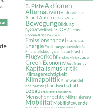
 zu
Aktionen
3. Piste
bt
Alternativen
Antirassismus
Autofrei
Arbeit
Back on Track
Bewegung
esen
Bildung
COP21
By2020WeRiseUp
COP23
Corona-Krise
Degrowth
Emissionshandel
Ende Gelände
nde
Energie
Ernährungssouveränität
Flucht
Finanzialisierung der Natur
Flugverkehr
Gender
Fracking
Frieden
Green Economy
Just Transition
Kapitalismuskritik
Klimagerechtigkeit
Klimapolitik
Klimwandel
Landwirtschaft
Kohleausstieg
Lobau
Lobautunnel
LobauBleibt
Menschenrechte
Militarisierung
Mobilität
Mobilitätswende
Neo-Kolonialismus