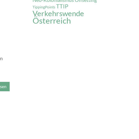
Offsetting
TTIP
TippingPoints
Verkehrswende
Österreich
en
esen