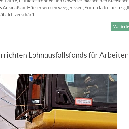
llen, Dürre, Flutkatastrophen und Unwetter machen den Menschen
s Ausmaß an. Häuser werden weggerissen, Ernten fallen aus, es gi
tzlich verschärft.
Weiterl
 richten Lohnausfallsfonds für Arbeite