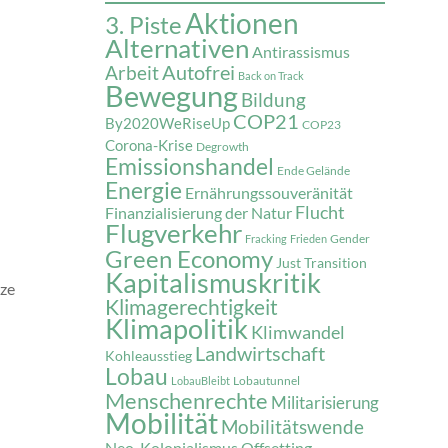
Aktionen
3. Piste
Alternativen
Antirassismus
Autofrei
Arbeit
Back on Track
Bewegung
Bildung
COP21
By2020WeRiseUp
COP23
Corona-Krise
Degrowth
Emissionshandel
Ende Gelände
Energie
Ernährungssouveränität
Flucht
Finanzialisierung der Natur
Flugverkehr
Gender
Fracking
Frieden
Green Economy
Just Transition
Kapitalismuskritik
nze
Klimagerechtigkeit
Klimapolitik
Klimwandel
Landwirtschaft
Kohleausstieg
Lobau
Lobautunnel
LobauBleibt
Menschenrechte
Militarisierung
Mobilität
Mobilitätswende
Neo-Kolonialismus