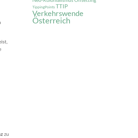
Offsetting
TTIP
n
TippingPoints
Verkehrswende
Österreich
n
ist,
e
nz
zu