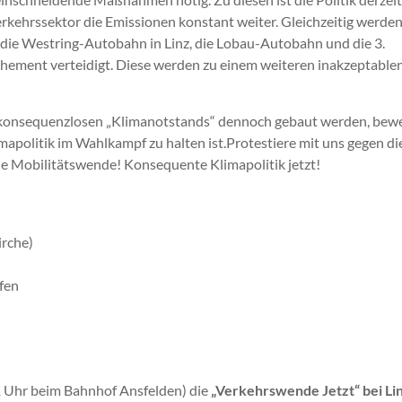
erkehrssektor die Emissionen konstant weiter. Gleichzeitig werde
e die Westring-Autobahn in Linz, die Lobau-Autobahn und die 3.
ehement verteidigt. Diese werden zu einem weiteren inakzeptable
ig konsequenzlosen „Klimanotstands“ dennoch gebaut werden, bewe
mapolitik im Wahlkampf zu halten ist.Protestiere mit uns gegen di
ale Mobilitätswende! Konsequente Klimapolitik jetzt!
irche)
fen
11 Uhr beim Bahnhof Ansfelden) die
„Verkehrswende Jetzt“ bei Li