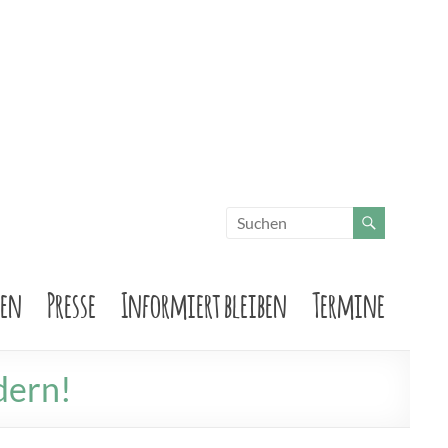
sen
Presse
Informiert bleiben
Termine
dern!