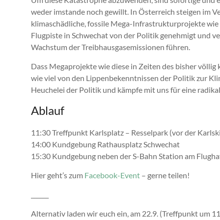
weder imstande noch gewillt. In Österreich steigen im V
klimaschädliche, fossile Mega-Infrastrukturprojekte wi
Flugpiste in Schwechat von der Politik genehmigt und v
Wachstum der Treibhausgasemissionen führen.
Dass Megaprojekte wie diese in Zeiten des bisher völl
wie viel von den Lippenbekenntnissen der Politik zur Kli
Heuchelei der Politik und kämpfe mit uns für eine radik
Ablauf
11:30 Treffpunkt Karlsplatz – Resselpark (vor der Karlsk
14:00 Kundgebung Rathausplatz Schwechat
15:30 Kundgebung neben der S-Bahn Station am Flugha
Hier geht’s zum
Facebook-Event
– gerne teilen!
______
Alternativ laden wir euch ein, am 22.9. (Treffpunkt um 