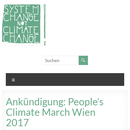
Zum
Inhalt
springen
System
Für
Klimagerechtigkeit
Change,
und Systemwandel
not
Menü
Climate
Change!
Ankündigung: People’s
Climate March Wien
2017