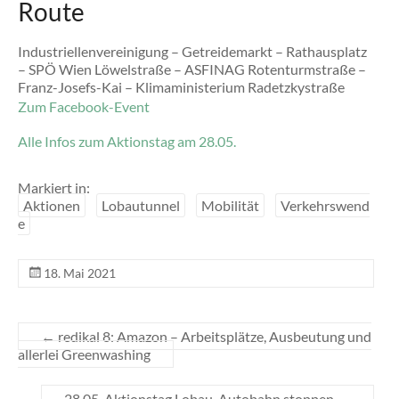
Route
Industriellenvereinigung – Getreidemarkt – Rathausplatz
– SPÖ Wien Löwelstraße – ASFINAG Rotenturmstraße –
Franz-Josefs-Kai – Klimaministerium Radetzkystraße
Zum Facebook-Event
Alle Infos zum Aktionstag am 28.05.
Markiert in:
Aktionen
Lobautunnel
Mobilität
Verkehrswend
e
18. Mai 2021
←
redikal 8: Amazon – Arbeitsplätze, Ausbeutung und
allerlei Greenwashing
28.05. Aktionstag Lobau-Autobahn stoppen
→