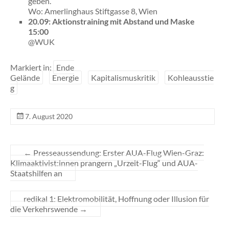
geben.
Wo: Amerlinghaus Stiftgasse 8, Wien
20.09: Aktionstraining mit Abstand und Maske
15:00
@WUK
Markiert in:
Ende
Gelände
Energie
Kapitalismuskritik
Kohleausstie
g
7. August 2020
←
Presseaussendung: Erster AUA-Flug Wien-Graz:
Klimaaktivist:innen prangern „Urzeit-Flug“ und AUA-
Staatshilfen an
redikal 1: Elektromobilität, Hoffnung oder Illusion für
die Verkehrswende
→