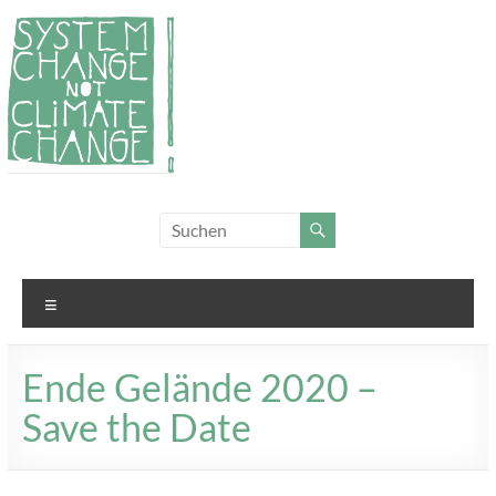
Zum
Inhalt
springen
System
Für
Klimagerechtigkeit
Change,
und Systemwandel
not
Menü
Climate
Change!
Ende Gelände 2020 –
Save the Date