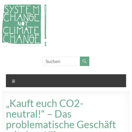
Zum
Inhalt
springen
System
Für
Klimagerechtigkeit
Change,
und Systemwandel
not
Menü
Climate
Change!
„Kauft euch CO2-
neutral!“ – Das
problematische Geschäft