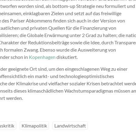
tworfen worden sind, als bottom-up Strategie neu formuliert und
insamen, einklagbaren Zielen und setzt auf das freiwillige
 des Pariser Abkommens finden sich auch in der Version von
aatlichen und privaten Quellen für die Finanzierung von
sieren; die Globale Erwärmung unter 2 Grad zu halten; die nati
Charakter der Reduktionsbeiträge sowie die Idee, durch Transpare
durch formalen Zwang. Ebenso wurde die Ausweiterung von
änder schon in
Kopenhagen
diskutiert.
 der geeignete Ort sind, um den eingeschlagenen Weg zu einer
offensichtlich ein markt- und technologieoptimistisches
e der Klimakrise und vielfacher sozialer Krisen betrachtet werd
 jenseits dieses klimaschädlichen Wachstumsparadigmas müssen a
hrt werden.
skritik
Klimapolitik
Landwirtschaft