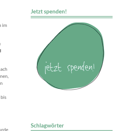
Jetzt spenden!
n im
u
d
Nach
nnen,
en
 bis
Schlagwörter
urde