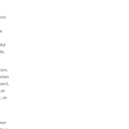
rin
te
 Ad
de,
ion.
enten
pect,
cal
, as
iner