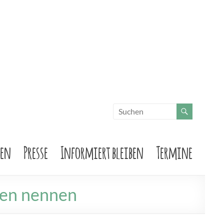
sen
Presse
Informiert bleiben
Termine
men nennen