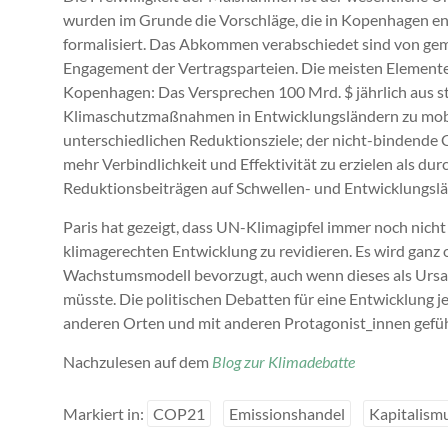
wurden im Grunde die Vorschläge, die in Kopenhagen en
formalisiert. Das Abkommen verabschiedet sind von geme
Engagement der Vertragsparteien. Die meisten Elemente
Kopenhagen: Das Versprechen 100 Mrd. $ jährlich aus st
Klimaschutzmaßnahmen in Entwicklungsländern zu mobili
unterschiedlichen Reduktionsziele; der nicht-bindende 
mehr Verbindlichkeit und Effektivität zu erzielen als 
Reduktionsbeiträgen auf Schwellen- und Entwicklungsl
Paris hat gezeigt, dass UN-Klimagipfel immer noch nicht
klimagerechten Entwicklung zu revidieren. Es wird ganz 
Wachstumsmodell bevorzugt, auch wenn dieses als Ursach
müsste. Die politischen Debatten für eine Entwicklung
anderen Orten und mit anderen Protagonist_innen gefü
Nachzulesen auf dem
Blog zur Klimadebatte
Markiert in:
COP21
Emissionshandel
Kapitalismu