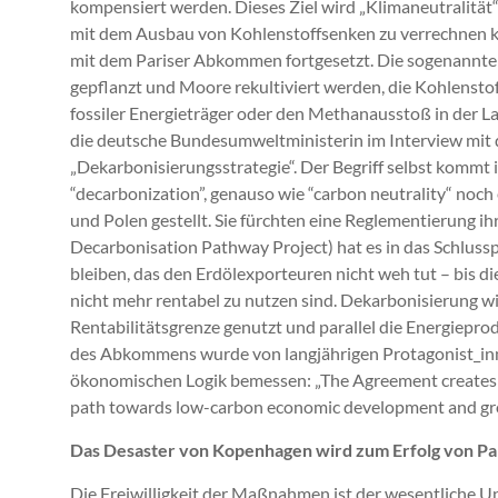
kompensiert werden. Dieses Ziel wird „Klimaneutralität
mit dem Ausbau von Kohlenstoffsenken zu verrechnen ke
mit dem Pariser Abkommen fortgesetzt. Die sogenannte 
gepflanzt und Moore rekultiviert werden, die Kohlenstof
fossiler Energieträger oder den Methanausstoß in der L
die deutsche Bundesumweltministerin im Interview mit 
„Dekarbonisierungsstrategie“. Der Begriff selbst kommt 
“decarbonization”, genauso wie “carbon neutrality“ noch
und Polen gestellt. Sie fürchten eine Reglementierung 
Decarbonisation Pathway Project) hat es in das Schlusspa
bleiben, das den Erdölexporteuren nicht weh tut – bis di
nicht mehr rentabel zu nutzen sind. Dekarbonisierung wi
Rentabilitätsgrenze genutzt und parallel die Energiepr
des Abkommens wurde von langjährigen Protagonist_inne
ökonomischen Logik bemessen: „The Agreement creates e
path towards low-carbon economic development and gr
Das Desaster von Kopenhagen wird zum Erfolg von Pa
Die Freiwilligkeit der Maßnahmen ist der wesentliche U