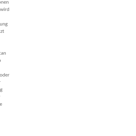
ionen
 wird
nung
zt
tan
p
 oder
r
lg
r
e