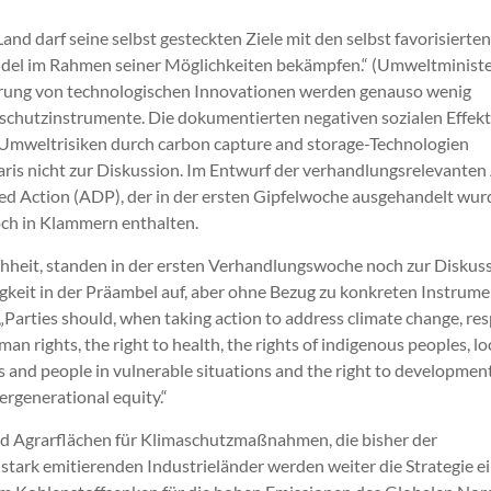
Land darf seine selbst gesteckten Ziele mit den selbst favorisierten
el im Rahmen seiner Möglichkeiten bekämpfen.“ (Umweltministe
erung von technologischen Innovationen werden genauso wenig
schutzinstrumente. Die dokumentierten negativen sozialen Effek
weltrisiken durch carbon capture and storage-Technologien
ris nicht zur Diskussion. Im Entwurf der verhandlungsrelevanten
 Action (ADP), der in der ersten Gipfelwoche ausgehandelt wur
ch in Klammern enthalten.
hheit, standen in der ersten Verhandlungswoche noch zur Diskuss
keit in der Präambel auf, aber ohne Bezug zu konkreten Instrum
„Parties should, when taking action to address climate change, res
n rights, the right to health, the rights of indigenous peoples, lo
s and people in vulnerable situations and the right to development
rgenerational equity.“
 Agrarflächen für Klimaschutzmaßnahmen, die bisher der
stark emitierenden Industrieländer werden weiter die Strategie e