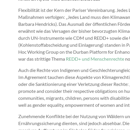
Flexibilität ist der Kern der Pariser Vereinbarung. Jedes 
Maßnahmen verfolgen: „Jedes Land muss den Klimawand
Barbara Hendricks). Das Ausmaß der öffentlichen Förd
erwähnt wie das Versagen der bisher bevorzugten Klima
durch UN-Instrumente wie CDM und REDD+ sowie die Um
(Kohlenstoffabscheidung und Einlagerung) standen in Pa
Hoc Working Group on the Durban Platform for Enhanced
war das strittige Thema
REDD+ und Menschenrechte
no
Auch die Rechte von Indigenen und Geschlechterungleic
Im Agreement tauchen diese Aspekte von Klimagerechtig
oder die Sanktionierung einer Verletzung dieser Rechte: 
promote and consider their respective obligations on huma
communities, migrants, children, persons with disabilitie
well as gender equality, empowerment of women and inte
Zunehmende Konflikte bei der Nutzung von Wäldern und
Ernährungssicherung dienten, sind jedoch absehbar. Die 