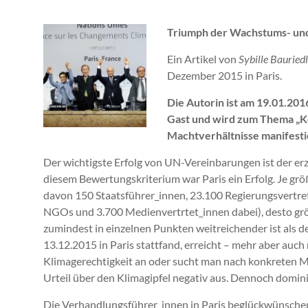
Triumph der Wachstums- und
Ein Artikel von
Sybille Bauriedl
Dezember 2015 in Paris.
Die Autorin ist am 19.01.201
Gast und wird zum Thema „Ko
Machtverhältnisse manifesti
Der wichtigste Erfolg von UN-Vereinbarungen ist der erz
diesem Bewertungskriterium war Paris ein Erfolg. Je grö
davon 150 Staatsführer_innen, 23.100 Regierungsvertre
NGOs und 3.700 Medienvertrtet_innen dabei), desto größ
zumindest in einzelnen Punkten weitreichender ist als d
13.12.2015 in Paris stattfand, erreicht – mehr aber auc
Klimagerechtigkeit an oder sucht man nach konkreten Ma
Urteil über den Klimagipfel negativ aus. Dennoch domini
Die Verhandlungsführer_innen in Paris beglückwünsche