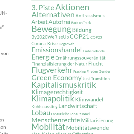
Aktionen
3. Piste
(UN-
Alternativen
Antirassismus
Autofrei
Arbeit
Back on Track
Bewegung
n”
Bildung
COP21
By2020WeRiseUp
COP23
Corona-Krise
Degrowth
Emissionshandel
Ende Gelände
g von
Energie
Ernährungssouveränität
Flucht
Finanzialisierung der Natur
Flugverkehr
Gender
Fracking
Frieden
Green Economy
Just Transition
Kapitalismuskritik
Klimagerechtigkeit
Klimapolitik
Klimwandel
Landwirtschaft
Kohleausstieg
Lobau
Lobautunnel
LobauBleibt
Menschenrechte
en
Militarisierung
Mobilität
mon
Mobilitätswende
Falls
Neo-Kolonialismus