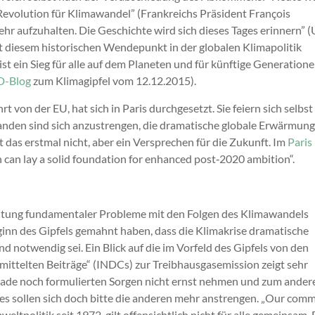
e Revolution für Klimawandel” (Frankreichs Präsident François
mehr aufzuhalten. Die Geschichte wird sich dieses Tages erinnern” 
t diesem historischen Wendepunkt in der globalen Klimapolitik
st ein Sieg für alle auf dem Planeten und für künftige Generatione
D-Blog
zum Klimagipfel vom 12.12.2015).
 von der EU, hat sich in Paris durchgesetzt. Sie feiern sich selbst
standen sind sich anzustrengen, die dramatische globale Erwärmun
t das erstmal nicht, aber ein Versprechen für die Zukunft. Im
Paris
 can lay a solid foundation for enhanced post‐2020 ambition“.
eitung fundamentaler Probleme mit den Folgen des Klimawandels
inn des Gipfels gemahnt haben, dass die Klimakrise dramatische
otwendig sei. Ein Blick auf die im Vorfeld des Gipfels von den
mittelten Beiträge“ (INDCs) zur Treibhausgasemission zeigt sehr
erade noch formulierten Sorgen nicht ernst nehmen und zum ander
: es sollen sich doch bitte die anderen mehr anstrengen. „Our com
tpolitik seit 1972, gilt offensichtlich nicht für alle gemeinsam. 