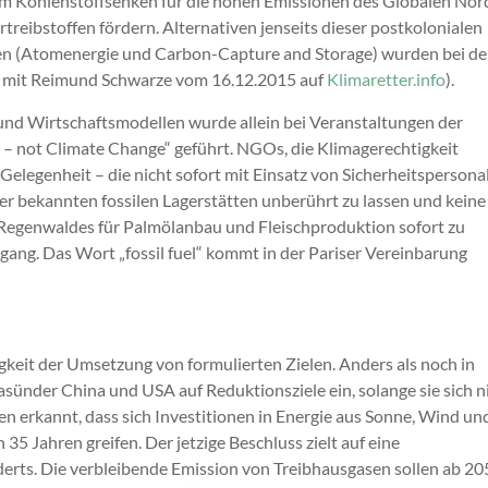
um Kohlenstoffsenken für die hohen Emissionen des Globalen No
reibstoffen fördern. Alternativen jenseits dieser postkolonialen
en (Atomenergie und Carbon-Capture and Storage) wurden bei d
iew mit Reimund Schwarze vom 16.12.2015 auf
Klimaretter.info
).
nd Wirtschaftsmodellen wurde allein bei Veranstaltungen der
 not Climate Change“ geführt. NGOs, die Klimagerechtigkeit
 Gelegenheit – die nicht sofort mit Einsatz von Sicherheitspersona
 bekannten fossilen Lagerstätten unberührt zu lassen und keine
Regenwaldes für Palmölanbau und Fleischproduktion sofort zu
gang. Das Wort „fossil fuel“ kommt in der Pariser Vereinbarung
keit der Umsetzung von formulierten Zielen. Anders als noch in
sünder China und USA auf Reduktionsziele ein, solange sie sich n
en erkannt, dass sich Investitionen in Energie aus Sonne, Wind un
 35 Jahren greifen. Der jetzige Beschluss zielt auf eine
derts. Die verbleibende Emission von Treibhausgasen sollen ab 20