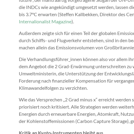
die INDCs wie angekündigt umgesetzt werden, lassen di
bis 3.7°C erwarten (Steffen Kallbekken, Direktor des Cen
Internalionalist Magazine
).
Außerdem zeigte sich für einen Teil der globalen Emissio
durch Schiffs- und Flugverkehr entstehen, sind in den b
machen allein das Emissionsvolumen von Großbritannie
Die Verhandlungsführer_innen können also vor allem ihr
dem Angebot die 2 Grad-Erwärmung unterschreiten zu wol
Umweltministerin, die Unterstützung der Entwicklungslä
Forderung nach finanzieller Kompensation für vergangen
Klimawandelfolgen zu verzichten.
Wie das Versprechen „2 Grad minus x“ erreicht werden so
priorisiert noch kritisiert. Alle Strategien werden weiterh
Energien durch erneuerbare Energien, Atomkraft, Nutzun
der Kohlenstoffemissionen (Carbon Capture Storage), g
Kritik an Kyoto-Instrumenten bleibt aus