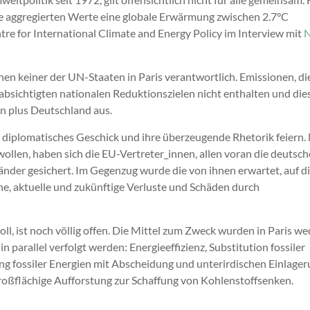
e aggregierten Werte eine globale Erwärmung zwischen 2.7°C
tre for International Climate and Energy Policy im Interview mit
nen keiner der UN-Staaten in Paris verantwortlich. Emissionen, di
eabsichtigten nationalen Reduktionszielen nicht enthalten und die
n plus Deutschland aus.
 diplomatisches Geschick und ihre überzeugende Rhetorik feiern.
len, haben sich die EU-Vertreter_innen, allen voran die deutsch
nder gesichert. Im Gegenzug wurde die von ihnen erwartet, auf d
e, aktuelle und zukünftige Verluste und Schäden durch
ll, ist noch völlig offen. Die Mittel zum Zweck wurden in Paris we
in parallel verfolgt werden: Energieeffizienz, Substitution fossiler
g fossiler Energien mit Abscheidung und unterirdischen Einlage
roßflächige Aufforstung zur Schaffung von Kohlenstoffsenken.