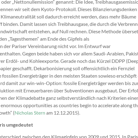
“ oder „Nettonullemission“ genannt: Die Idee, Treibhausgasemiss
nnen wir seit dem Kyoto-Protokoll. Dieses Bilanzierungsdenken
Klimaneutralität soll dadurch erreicht werden, dass mehr Bäume
f binden. Damit lassen sich Treibhausgase, die durch die Verbren
andwirtschaft entstehen, auf Null rechnen. Diese Methode überset
den „Tagesthemen“ am Ende des Gipfels als
in der Pariser Vereinbarung nicht vor. Im Entwurf war
 enthalten. Gegen beide haben sich vor allem Saudi-Arabien, Pakis
ihrer Erdöl- und Kohleexporte. Gerade noch das Kürzel DDPP (Dee
pier geschafft. Dekarbonisierung soll offensichtlich ein Fernziel
e fossilen Energieträger in den meisten Staaten sowieso erschöpft
rd damit zur win-win-Option: fossile Energieträger werden bis zu
oduktion mit Erneuerbaren über Subventionen ausgebaut. Der Erfo
n der Klimadebatte ganz selbstverständlich nach Kriterien eine
normous opportunities as countries begin to accelerate along th
owth” (
Nicholas Stern
am 12.12.2015).
ris umgedeutet
nterschied zwischen den Klimagipfeln von 2009 und 2015. In Paris