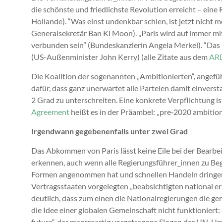
die schönste und friedlichste Revolution erreicht – ein
Hollande). “Was einst undenkbar schien, ist jetzt nicht 
Generalsekretär Ban Ki Moon). „Paris wird auf immer mi
verbunden sein” (Bundeskanzlerin Angela Merkel). “Das i
(US-Außenminister John Kerry) (alle Zitate aus dem
AR
Die Koalition der sogenannten „Ambitionierten“, angeführt
dafür, dass ganz unerwartet alle Parteien damit einver
2 Grad zu unterschreiten. Eine konkrete Verpflichtung is
Agreement
heißt es in der Präambel: „pre‐2020 ambition
Irgendwann gegebenenfalls unter zwei Grad
Das Abkommen von Paris lässt keine Eile bei der Bearb
erkennen, auch wenn alle Regierungsführer_innen zu Beg
Formen angenommen hat und schnellen Handeln dringend n
Vertragsstaaten vorgelegten „beabsichtigten national er
deutlich, dass zum einen die Nationalregierungen die g
die Idee einer globalen Gemeinschaft nicht funktioniert
future“, der mantraartig vorgetragene Slogan der UN-Umwel