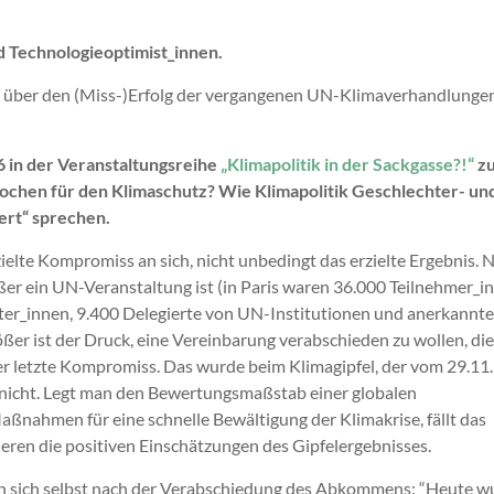
 Technologieoptimist_innen.
über den (Miss-)Erfolg der vergangenen UN-Klimaverhandlunge
6 in der Veranstaltungsreihe
„Klimapolitik in der Sackgasse?!“
z
chen für den Klimaschutz? Wie Klimapolitik Geschlechter- un
ert“ sprechen.
ielte Kompromiss an sich, nicht unbedingt das erzielte Ergebnis. 
ßer ein UN-Veranstaltung ist (in Paris waren 36.000 Teilnehmer_i
ter_innen, 9.400 Delegierte von UN-Institutionen und anerkannt
er ist der Druck, eine Vereinbarung verabschieden zu wollen, die
er letzte Kompromiss. Das wurde beim Klimagipfel, der vom 29.11.
h nicht. Legt man den Bewertungsmaßstab einer globalen
ßnahmen für eine schnelle Bewältigung der Klimakrise, fällt das
eren die positiven Einschätzungen des Gipfelergebnisses.
n sich selbst nach der Verabschiedung des Abkommens: “Heute w