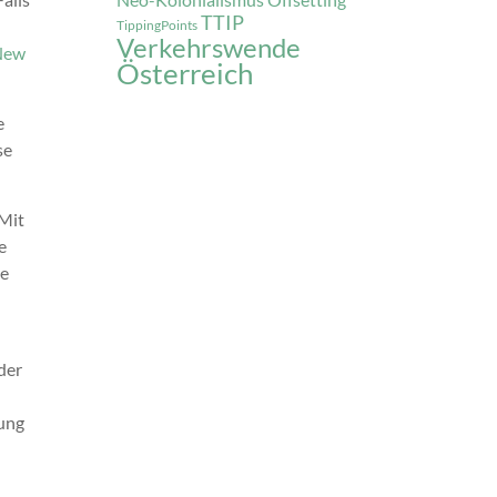
Offsetting
TTIP
TippingPoints
Verkehrswende
New
Österreich
e
se
 Mit
e
ie
der
rung