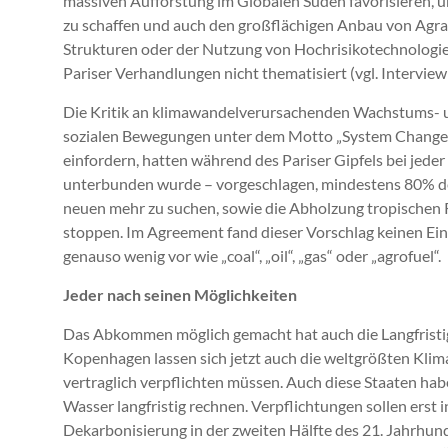
massiven Aufforstung im Globalen Süden favorisieren, 
zu schaffen und auch den großflächigen Anbau von Agrart
Strukturen oder der Nutzung von Hochrisikotechnologi
Pariser Verhandlungen nicht thematisiert (vgl. Interv
Die Kritik an klimawandelverursachenden Wachstums- u
sozialen Bewegungen unter dem Motto „System Change –
einfordern, hatten während des Pariser Gipfels bei jeder
unterbunden wurde – vorgeschlagen, mindestens 80% der
neuen mehr zu suchen, sowie die Abholzung tropischen 
stoppen. Im Agreement fand dieser Vorschlag keinen Ein
genauso wenig vor wie „coal“, „oil“, „gas“ oder „agrofuel“.
Jeder nach seinen Möglichkeiten
Das Abkommen möglich gemacht hat auch die Langfristig
Kopenhagen lassen sich jetzt auch die weltgrößten Klima
vertraglich verpflichten müssen. Auch diese Staaten hab
Wasser langfristig rechnen. Verpflichtungen sollen erst in
Dekarbonisierung in der zweiten Hälfte des 21. Jahrhun