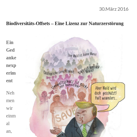
30.März 2016
Biodiversitäts-Offsets – Eine Lizenz zur Naturzerstörung
Ein
Ged
anke
nexp
erim
ent
Neh
men
wir
einm
al
an,