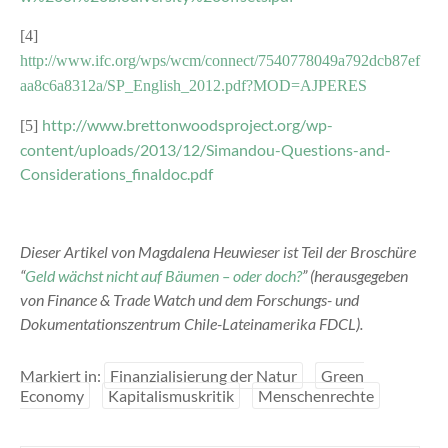
[4]
http://www.ifc.org/wps/wcm/connect/7540778049a792dcb87ef
aa8c6a8312a/SP_English_2012.pdf?MOD=AJPERES
http://www.brettonwoodsproject.org/wp-
[5]
content/uploads/2013/12/Simandou-Questions-and-
Considerations_finaldoc.pdf
Dieser Artikel von Magdalena Heuwieser ist Teil der Broschüre
“
Geld wächst nicht auf Bäumen – oder doch?
” (herausgegeben
von Finance & Trade Watch und dem Forschungs- und
Dokumentationszentrum Chile-Lateinamerika FDCL).
Markiert in:
Finanzialisierung der Natur
Green
Economy
Kapitalismuskritik
Menschenrechte