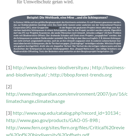
für Umweltschutz getan wird.
[1]
http://www.business-biodiversity.eu
;
http://business-
and-biodiversity.at/
;
http://bbop.forest-trends.org
[2]
http://www.theguardian.com/environment/2007/jun/16/c
limatechange.climatechange
[3]
http://www.nap.edu/catalog.php?record_id=10134
;
http://www.gao.gov/products/GAO-05-898
;
http://www.fern.org/sites/fern.org/files/Critical%20revie
w%20of%20biodiversity%20offsets.pdf