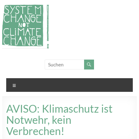
Zum
Inhalt
springen
System
Für
Klimagerechtigkeit
Change,
und Systemwandel
not
Menü
Climate
Change!
AVISO: Klimaschutz ist
Notwehr, kein
Verbrechen!