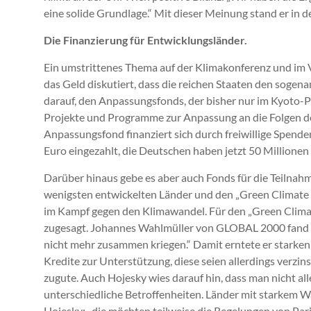
eine solide Grundlage.“ Mit dieser Meinung stand er in de
Die Finanzierung für Entwicklungsländer.
Ein umstrittenes Thema auf der Klimakonferenz und im V
das Geld diskutiert, dass die reichen Staaten den sogen
darauf, den Anpassungsfonds, der bisher nur im Kyoto-Pr
Projekte und Programme zur Anpassung an die Folgen de
Anpassungsfond finanziert sich durch freiwillige Spenden
Euro eingezahlt, die Deutschen haben jetzt 50 Millionen
Darüber hinaus gebe es aber auch Fonds für die Teilnah
wenigsten entwickelten Länder und den „Green Climate 
im Kampf gegen den Klimawandel. Für den „Green Climat
zugesagt. Johannes Wahlmüller von GLOBAL 2000 fand di
nicht mehr zusammen kriegen.“ Damit erntete er starke
Kredite zur Unterstützung, diese seien allerdings verzi
zugute. Auch Hojesky wies darauf hin, dass man nicht al
unterschiedliche Betroffenheiten. Länder mit starkem W
Hojesky: „die möchten teilweise die Regelungen von Pari