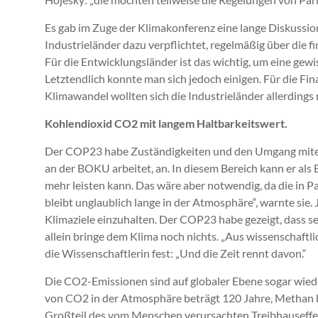
Es gab im Zuge der Klimakonferenz eine lange Diskussion
Industrieländer dazu verpflichtet, regelmäßig über die fin
Für die Entwicklungsländer ist das wichtig, um eine ge
Letztendlich konnte man sich jedoch einigen. Für die F
Klimawandel wollten sich die Industrieländer allerdings 
Kohlendioxid CO2 mit langem Haltbarkeitswert.
Der COP23 habe Zuständigkeiten und den Umgang mitein
an der BOKU arbeitet, an. In diesem Bereich kann er als 
mehr leisten kann. Das wäre aber notwendig, da die in 
bleibt unglaublich lange in der Atmosphäre“, warnte sie. 
Klimaziele einzuhalten. Der COP23 habe gezeigt, dass sei
allein bringe dem Klima noch nichts. „Aus wissenschaftlic
die Wissenschaftlerin fest: „Und die Zeit rennt davon.“
Die CO2-Emissionen sind auf globaler Ebene sogar wieder
von CO2 in der Atmosphäre beträgt 120 Jahre, Methan bl
Großteil des vom Menschen verursachten Treibhauseffe