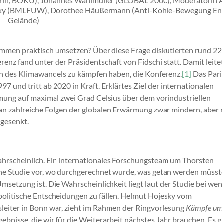
erin, BOKU), Johannes Wahlmüller (GLOBAL 2000), Moderatorin A
ojesky (BMLFUW), Dorothee Häußermann (Anti-Kohle-Bewegung E
Gelände)
ommen praktisch umsetzen? Über diese Frage diskutierten rund 2
nz fand unter der Präsidentschaft von Fidschi statt. Damit leite
gen des Klimawandels zu kämpfen haben, die Konferenz.
[1]
Das Pari
7 und tritt ab 2020 in Kraft. Erklärtes Ziel der internationalen
mung auf maximal zwei Grad Celsius über dem vorindustriellen
 zahlreiche Folgen der globalen Erwärmung zwar mindern, aber 
 gesenkt.
wahrscheinlich. Ein internationales Forschungsteam um Thorsten
ne Studie vor, wo durchgerechnet wurde, was getan werden müss
setzung ist. Die Wahrscheinlichkeit liegt laut der Studie bei wen
l politische Entscheidungen zu fällen. Helmut Hojesky vom
sleiter in Bonn war, zieht im Rahmen der Ringvorlesung
Kämpfe um
gebnisse, die wir für die Weiterarbeit nächstes Jahr brauchen. Es g