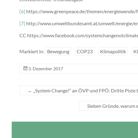
[6]
https://www.greenpeace.de/themen/energiewende/fo
[7]
http://www.umweltbundesamt.at/umwelt/energie/ene
CC https://www.facebook.com/systemchangenotclimat
Markiert in:
Bewegung
COP23
Klimapolitik
K
3. Dezember 2017
←
„System Change!“ an ÖVP und FPÖ: Dritte Piste 
Sieben Gründe, warum e