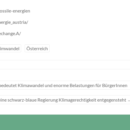
ssile-energien
rgie_austria/
echange.A/
limwandel
Österreich
bedeutet Klimawandel und enorme Belastungen für BürgerInnen
ine schwarz-blaue Regierung Klimagerechtigkeit entgegensteht