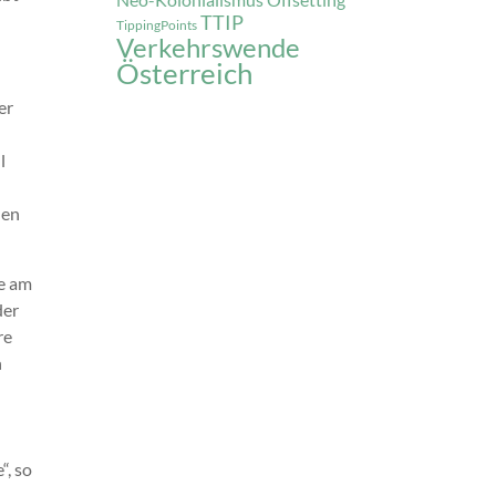
Offsetting
TTIP
TippingPoints
Verkehrswende
Österreich
er
l
nen
ie am
der
re
h
“, so