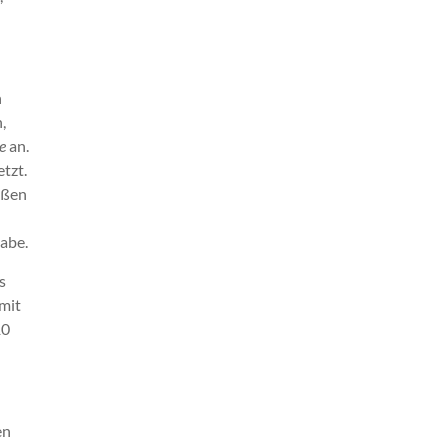
n
,
de
an.
tzt.
oßen
abe.
s
mit
10
en