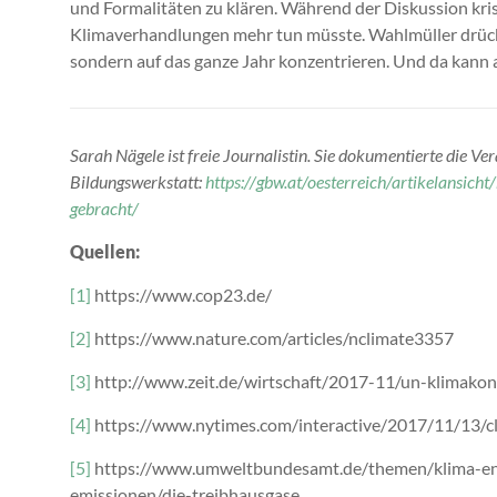
und Formalitäten zu klären. Während der Diskussion kris
Klimaverhandlungen mehr tun müsste. Wahlmüller drückt
sondern auf das ganze Jahr konzentrieren. Und da kann a
Sarah Nägele ist freie Journalistin. Sie dokumentierte die 
Bildungswerkstatt:
https://gbw.at/oesterreich/artikelansic
gebracht/
Quellen:
[1]
https://www.cop23.de/
[2]
https://www.nature.com/articles/nclimate3357
[3]
http://www.zeit.de/wirtschaft/2017-11/un-klimakon
[4]
https://www.nytimes.com/interactive/2017/11/13/cl
[5]
https://www.umweltbundesamt.de/themen/klima-ener
emissionen/die-treibhausgase