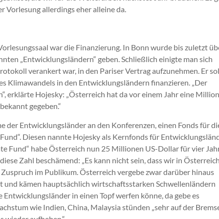
r Vorlesung allerdings eher alleine da.
orlesungssaal war die Finanzierung. In Bonn wurde bis zuletzt üb
annten „Entwicklungsländern“ geben. Schließlich einigte man sich
otokoll verankert war, in den Pariser Vertrag aufzunehmen. Er sol
s Klimawandels in den Entwicklungsländern finanzieren. „Der
“, erklärte Hojesky: „Österreich hat da vor einem Jahr eine Millio
 bekannt gegeben.“
me der Entwicklungsländer an den Konferenzen, einen Fonds für d
Fund“. Diesen nannte Hojesky als Kernfonds für Entwicklungslän
e Fund“ habe Österreich nun 25 Millionen US-Dollar für vier Jah
ese Zahl beschämend: „Es kann nicht sein, dass wir in Österreic
n Zuspruch im Publikum. Österreich vergebe zwar darüber hinaus
nst und kämen hauptsächlich wirtschaftsstarken Schwellenländern
le Entwicklungsländer in einen Topf werfen könne, da gebe es
achstum wie Indien, China, Malaysia stünden „sehr auf der Bremse
s wieder aufheben.“