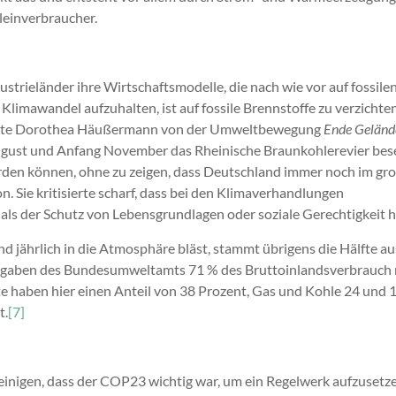
leinverbraucher.
strieländer ihre Wirtschaftsmodelle, die nach wie vor auf fossile
 Klimawandel aufzuhalten, ist auf fossile Brennstoffe zu verzichten
 merkte Dorothea Häußermann von der Umweltbewegung
Ende Gelän
gust und Anfang November das Rheinische Braunkohlerevier bese
erden können, ohne zu zeigen, dass Deutschland immer noch im gr
. Sie kritisierte scharf, dass bei den Klimaverhandlungen
ls der Schutz von Lebensgrundlagen oder soziale Gerechtigkeit h
 jährlich in die Atmosphäre bläst, stammt übrigens die Hälfte au
Angaben des Bundesumweltamts 71 % des Bruttoinlandsverbrauch 
te haben hier einen Anteil von 38 Prozent, Gas und Kohle 24 und 
t.
[7]
 einigen, dass der COP23 wichtig war, um ein Regelwerk aufzusetz