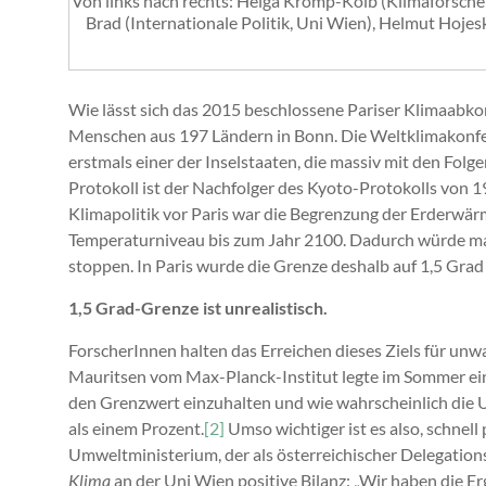
Von links nach rechts: Helga Kromp-Kolb (Klimaforsch
Brad (Internationale Politik, Uni Wien), Helmut H
Wie lässt sich das 2015 beschlossene Pariser Klimaabk
Menschen aus 197 Ländern in Bonn. Die Weltklimakonfere
erstmals einer der Inselstaaten, die massiv mit den Fol
Protokoll ist der Nachfolger des Kyoto-Protokolls von 199
Klimapolitik vor Paris war die Begrenzung der Erderwär
Temperaturniveau bis zum Jahr 2100. Dadurch würde man
stoppen. In Paris wurde die Grenze deshalb auf 1,5 Grad
1,5 Grad-Grenze ist unrealistisch.
ForscherInnen halten das Erreichen dieses Ziels für un
Mauritsen vom Max-Planck-Institut legte im Sommer ei
den Grenzwert einzuhalten und wie wahrscheinlich die Um
als einem Prozent.
[2]
Umso wichtiger ist es also, schnel
Umweltministerium, der als österreichischer Delegation
Klima
an der Uni Wien positive Bilanz: „Wir haben die Er