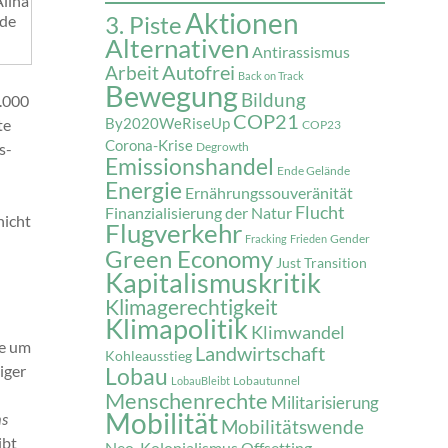
lina
Aktionen
3. Piste
nde
Alternativen
Antirassismus
Autofrei
Arbeit
Back on Track
Bewegung
Bildung
2.000
COP21
te
By2020WeRiseUp
COP23
Corona-Krise
s-
Degrowth
Emissionshandel
Ende Gelände
Energie
Ernährungssouveränität
Flucht
Finanzialisierung der Natur
nicht
Flugverkehr
Gender
Fracking
Frieden
Green Economy
Just Transition
Kapitalismuskritik
Klimagerechtigkeit
Klimapolitik
Klimwandel
te um
Landwirtschaft
Kohleausstieg
iger
Lobau
Lobautunnel
LobauBleibt
Menschenrechte
Militarisierung
Mobilität
s
Mobilitätswende
ibt
Neo-Kolonialismus