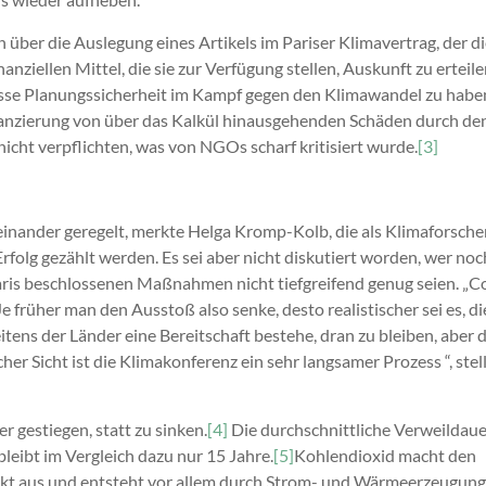
 über die Auslegung eines Artikels im Pariser Klimavertrag, der d
anziellen Mittel, die sie zur Verfügung stellen, Auskunft zu erteile
wisse Planungssicherheit im Kampf gegen den Klimawandel zu habe
inanzierung von über das Kalkül hinausgehenden Schäden durch de
nicht verpflichten, was von NGOs scharf kritisiert wurde.
[3]
ander geregelt, merkte Helga Kromp-Kolb, die als Klimaforsche
Erfolg gezählt werden. Es sei aber nicht diskutiert worden, wer noc
Paris beschlossenen Maßnahmen nicht tiefgreifend genug seien. „C
Je früher man den Ausstoß also senke, desto realistischer sei es, di
tens der Länder eine Bereitschaft bestehe, dran zu bleiben, aber 
her Sicht ist die Klimakonferenz ein sehr langsamer Prozess “, stel
 gestiegen, statt zu sinken.
[4]
Die durchschnittliche Verweildaue
eibt im Vergleich dazu nur 15 Jahre.
[5]
Kohlendioxid macht den
kt aus und entsteht vor allem durch Strom- und Wärmeerzeugung