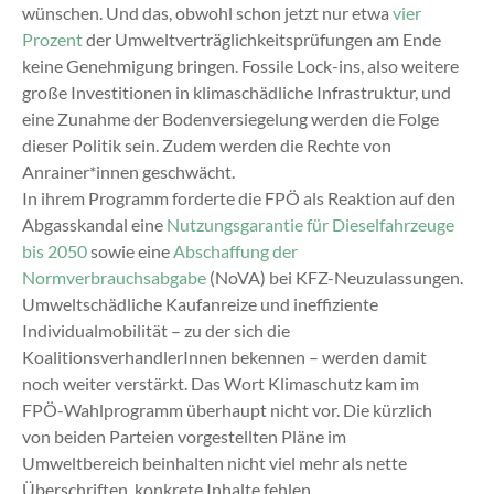
wünschen. Und das, obwohl schon jetzt nur etwa
vier
Prozent
der Umweltverträglichkeitsprüfungen am Ende
keine Genehmigung bringen. Fossile Lock-ins, also weitere
große Investitionen in klimaschädliche Infrastruktur, und
eine Zunahme der Bodenversiegelung werden die Folge
dieser Politik sein. Zudem werden die Rechte von
Anrainer*innen geschwächt.
In ihrem Programm forderte die FPÖ als Reaktion auf den
Abgasskandal eine
Nutzungsgarantie für Dieselfahrzeuge
bis 2050
sowie eine
Abschaffung der
Normverbrauchsabgabe
(NoVA) bei
KFZ
-Neuzulassungen.
Umweltschädliche Kaufanreize und ineffiziente
Individualmobilität – zu der sich die
KoalitionsverhandlerInnen bekennen – werden damit
noch weiter verstärkt. Das Wort Klimaschutz kam im
FPÖ-Wahlprogramm überhaupt nicht vor. Die kürzlich
von beiden Parteien vorgestellten Pläne im
Umweltbereich beinhalten nicht viel mehr als nette
Überschriften, konkrete Inhalte fehlen.