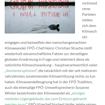
rechtsext
reme
Parteien
stellen
sich dem
Klimasch
utz
entgegen und bezweifeln den menschengemachten
Klimawandel. FPÖ-Chef Heinz-Christian Strache stellt
wiederholt wissenschaftliche Fakten zur derzeitigen
globalen Erwärmung in Frage und relativiert diese als
natürliche Klimaschwankung – hauptverantwortlich seien
„
Sonneneruptionen
“, die tatsächlich mit der seit mehreren
Jahrzehnten zunehmenden Klimaerhitzung nichts zu tun
haben. Klimawandelleugnung hat in der FPÖ Tradition,
auch die ehemalige FPÖ-Umweltsprecherin Susanne
Winter bezeichnete den Klimawandel als „
einziges
mediales Lügengebäude, das zum Einsturz gebracht
werden muss
“. FPÖ-Vizechef Norbert Hofer zeigte seinen