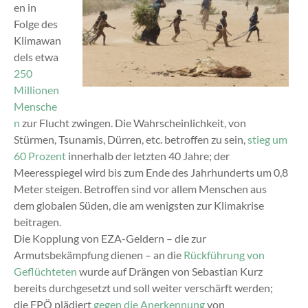
en in
Folge des
Klimawan
dels etwa
250
Millionen
Mensche
n
zur Flucht zwingen. Die Wahrscheinlichkeit, von
Stürmen, Tsunamis, Dürren, etc. betroffen zu sein,
stieg um
60 Prozent
innerhalb der letzten 40 Jahre; der
Meeresspiegel wird bis zum Ende des Jahrhunderts um 0,8
Meter steigen. Betroffen sind vor allem Menschen aus
dem globalen Süden, die am wenigsten zur Klimakrise
beitragen.
Die Kopplung von
EZA
-Geldern – die zur
Armutsbekämpfung dienen – an die
Rückführung von
Geflüchteten
wurde auf Drängen von Sebastian Kurz
bereits durchgesetzt und soll weiter verschärft werden;
die FPÖ plädiert
gegen die Anerkennung
von