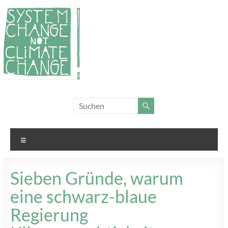
Zum
Inhalt
springen
System
Für
Klimagerechtigkeit
Change,
und Systemwandel
not
Menü
Climate
Change!
Sieben Gründe, warum
eine schwarz-blaue
Regierung