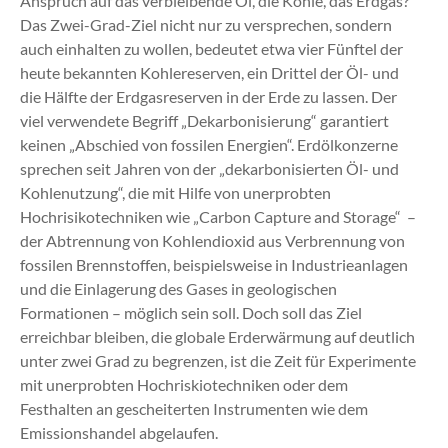
Anspruch auf das verbleibende Öl, die Kohle, das Erdgas?
Das Zwei-Grad-Ziel nicht nur zu versprechen, sondern
auch einhalten zu wollen, bedeutet etwa vier Fünftel der
heute bekannten Kohlereserven, ein Drittel der Öl- und
die Hälfte der Erdgasreserven in der Erde zu lassen. Der
viel verwendete Begriff „Dekarbonisierung“ garantiert
keinen „Abschied von fossilen Energien“. Erdölkonzerne
sprechen seit Jahren von der „dekarbonisierten Öl- und
Kohlenutzung“, die mit Hilfe von unerprobten
Hochrisikotechniken wie „Carbon Capture and Storage“ –
der Abtrennung von Kohlendioxid aus Verbrennung von
fossilen Brennstoffen, beispielsweise in Industrieanlagen
und die Einlagerung des Gases in geologischen
Formationen – möglich sein soll. Doch soll das Ziel
erreichbar bleiben, die globale Erderwärmung auf deutlich
unter zwei Grad zu begrenzen, ist die Zeit für Experimente
mit unerprobten Hochriskiotechniken oder dem
Festhalten an gescheiterten Instrumenten wie dem
Emissionshandel abgelaufen.