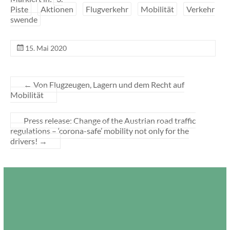
Piste
Aktionen
Flugverkehr
Mobilität
Verkehr
swende
15. Mai 2020
←
Von Flugzeugen, Lagern und dem Recht auf
Mobilität
Press release: Change of the Austrian road traffic
regulations – ‘corona-safe’ mobility not only for the
drivers!
→