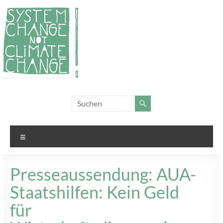
Zum
Inhalt
springen
System
Für
Klimagerechtigkeit
Change,
und Systemwandel
not
Menü
Climate
Change!
Presseaussendung: AUA-
Staatshilfen: Kein Geld
für