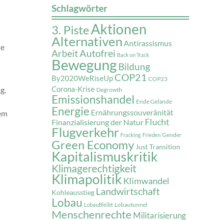
Schlagwörter
Aktionen
3. Piste
Alternativen
Antirassismus
ne
Autofrei
Arbeit
Back on Track
Bewegung
Bildung
COP21
By2020WeRiseUp
COP23
g,
Corona-Krise
Degrowth
Emissionshandel
Ende Gelände
Energie
Ernährungssouveränität
em
Flucht
Finanzialisierung der Natur
Flugverkehr
Gender
Fracking
Frieden
Green Economy
Just Transition
Kapitalismuskritik
Klimagerechtigkeit
Klimapolitik
Klimwandel
Landwirtschaft
Kohleausstieg
Lobau
Lobautunnel
LobauBleibt
Menschenrechte
Militarisierung