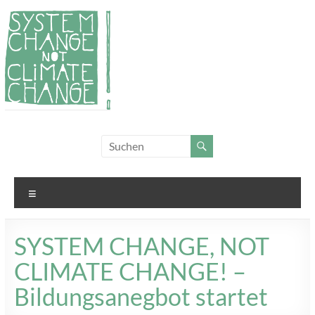
Zum
Inhalt
springen
System
Für
Klimagerechtigkeit
Change,
und Systemwandel
not
Menü
Climate
Change!
SYSTEM CHANGE, NOT
CLIMATE CHANGE! –
Bildungsanegbot startet