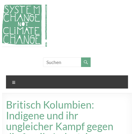
Zum
Inhalt
springen
System
Für
Klimagerechtigkeit
Change,
und Systemwandel
not
Menü
Climate
Change!
Britisch Kolumbien:
Indigene und ihr
ungleicher Kampf gegen