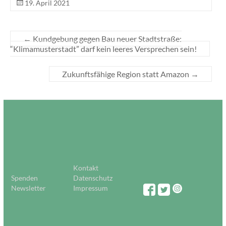
19. April 2021
←
Kundgebung gegen Bau neuer Stadtstraße:
“Klimamusterstadt” darf kein leeres Versprechen sein!
Zukunftsfähige Region statt Amazon
→
Kontakt
Spenden
Datenschutz
Newsletter
Impressum