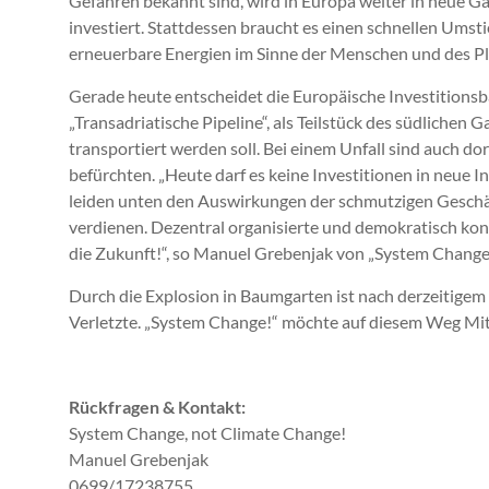
Gefahren bekannt sind, wird in Europa weiter in neue Ga
investiert. Stattdessen braucht es einen schnellen Umsti
erneuerbare Energien im Sinne der Menschen und des Pla
Gerade heute entscheidet die Europäische Investitionsba
„Transadriatische Pipeline“, als Teilstück des südlichen
transportiert werden soll. Bei einem Unfall sind auch d
befürchten. „Heute darf es keine Investitionen in neue 
leiden unten den Auswirkungen der schmutzigen Geschä
verdienen. Dezentral organisierte und demokratisch kont
die Zukunft!“, so Manuel Grebenjak von „System Change!
Durch die Explosion in Baumgarten ist nach derzeitige
Verletzte. „System Change!“ möchte auf diesem Weg Mit
Rückfragen & Kontakt:
System Change, not Climate Change!
Manuel Grebenjak
0699/17238755