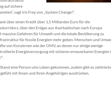
sinfrastruktur
eg auf sichere
neten“, sagt Iris Frey von „System Change!“.
nk über einen Kredit über 1,5 Milliarden Euro für die
 Gaskorridors, über den Erdgas aus Aserbaidschan nach Europa
ort massive Gefahren für Umwelt und die lokale Bevölkerung zu
Infrastruktur für fossile Energien mehr geben. Menschen und Umwe
fte von Konzernen wie der OMV, an denen nur einige wenige
rollierte Energieversorgung mit sicheren erneuerbaren Energien i
“.
m Stand eine Person ums Leben gekommen, zudem gibt es zahlreich
gefühl mit ihnen und ihren Angehörigen ausdrücken.