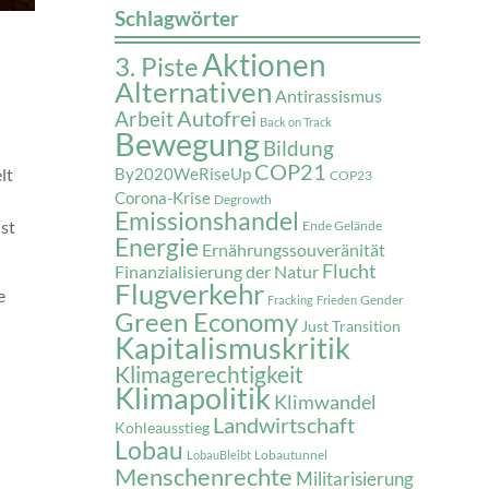
Schlagwörter
Aktionen
3. Piste
Alternativen
Antirassismus
Autofrei
Arbeit
Back on Track
Bewegung
Bildung
COP21
lt
By2020WeRiseUp
COP23
Corona-Krise
Degrowth
Emissionshandel
st
Ende Gelände
Energie
Ernährungssouveränität
Flucht
Finanzialisierung der Natur
Flugverkehr
e
Gender
Fracking
Frieden
Green Economy
Just Transition
Kapitalismuskritik
Klimagerechtigkeit
Klimapolitik
Klimwandel
Landwirtschaft
Kohleausstieg
Lobau
Lobautunnel
LobauBleibt
Menschenrechte
Militarisierung