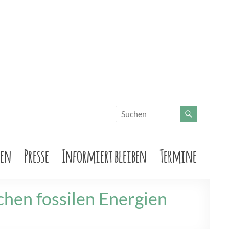
sen
Presse
Informiert bleiben
Termine
chen fossilen Energien