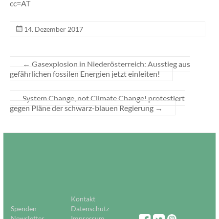
cc=AT
14. Dezember 2017
←
Gasexplosion in Niederösterreich: Ausstieg aus
gefährlichen fossilen Energien jetzt einleiten!
System Change, not Climate Change! protestiert
gegen Pläne der schwarz-blauen Regierung
→
Kontakt
Spenden
Datenschutz
Newsletter
Impressum