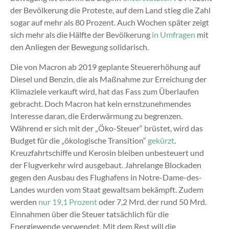
der Bevölkerung die Proteste, auf dem Land stieg die Zahl
sogar auf mehr als 80 Prozent. Auch Wochen später zeigt
sich mehr als die Hälfte der Bevölkerung
in Umfragen
mit
den Anliegen der Bewegung solidarisch.
Die von Macron ab 2019 geplante Steuererhöhung auf
Diesel und Benzin, die als Maßnahme zur Erreichung der
Klimaziele verkauft wird, hat das Fass zum Überlaufen
gebracht. Doch Macron hat kein ernstzunehmendes
Interesse daran, die Erderwärmung zu begrenzen.
Während er sich mit der „Öko-Steuer“ brüstet, wird das
Budget für die „ökologische Transition“
gekürzt
.
Kreuzfahrtschiffe und Kerosin bleiben unbesteuert und
der Flugverkehr wird ausgebaut. Jahrelange Blockaden
gegen den Ausbau des Flughafens in Notre-Dame-des-
Landes wurden vom Staat gewaltsam bekämpft. Zudem
werden
nur 19,1 Prozent
oder 7,2 Mrd. der rund 50 Mrd.
Einnahmen über die Steuer tatsächlich für die
Energiewende verwendet. Mit dem Rest will die