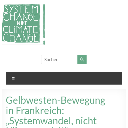
Zum
Inhalt
springen
System
Für
Klimagerechtigkeit
Change,
und Systemwandel
not
Menü
Climate
Change!
Gelbwesten-Bewegung
in Frankreich:
„Systemwandel, nicht