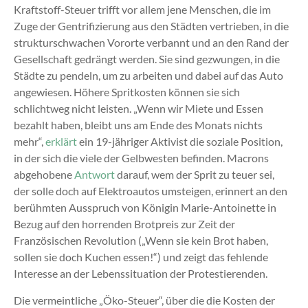
Kraftstoff-Steuer trifft vor allem jene Menschen, die im
Zuge der Gentrifizierung aus den Städten vertrieben, in die
strukturschwachen Vororte verbannt und an den Rand der
Gesellschaft gedrängt werden. Sie sind gezwungen, in die
Städte zu pendeln, um zu arbeiten und dabei auf das Auto
angewiesen. Höhere Spritkosten können sie sich
schlichtweg nicht leisten. „Wenn wir Miete und Essen
bezahlt haben, bleibt uns am Ende des Monats nichts
mehr“,
erklärt
ein 19-jähriger Aktivist die soziale Position,
in der sich die viele der Gelbwesten befinden. Macrons
abgehobene
Antwort
darauf, wem der Sprit zu teuer sei,
der solle doch auf Elektroautos umsteigen, erinnert an den
berühmten Ausspruch von Königin Marie-Antoinette in
Bezug auf den horrenden Brotpreis zur Zeit der
Französischen Revolution („Wenn sie kein Brot haben,
sollen sie doch Kuchen essen!“) und zeigt das fehlende
Interesse an der Lebenssituation der Protestierenden.
Die vermeintliche „Öko-Steuer“, über die die Kosten der