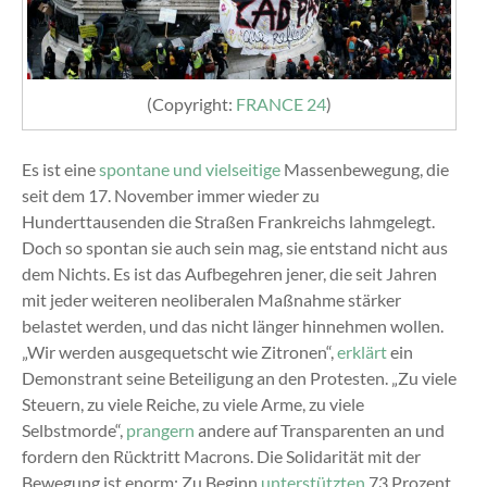
(Copyright:
FRANCE 24
)
Es ist eine
spontane und vielseitige
Massenbewegung, die
seit dem 17. November immer wieder zu
Hunderttausenden die Straßen Frankreichs lahmgelegt.
Doch so spontan sie auch sein mag, sie entstand nicht aus
dem Nichts. Es ist das Aufbegehren jener, die seit Jahren
mit jeder weiteren neoliberalen Maßnahme stärker
belastet werden, und das nicht länger hinnehmen wollen.
„Wir werden ausgequetscht wie Zitronen“,
erklärt
ein
Demonstrant seine Beteiligung an den Protesten. „Zu viele
Steuern, zu viele Reiche, zu viele Arme, zu viele
Selbstmorde“,
prangern
andere auf Transparenten an und
fordern den Rücktritt Macrons. Die Solidarität mit der
Bewegung ist enorm: Zu Beginn
unterstützten
73 Prozent