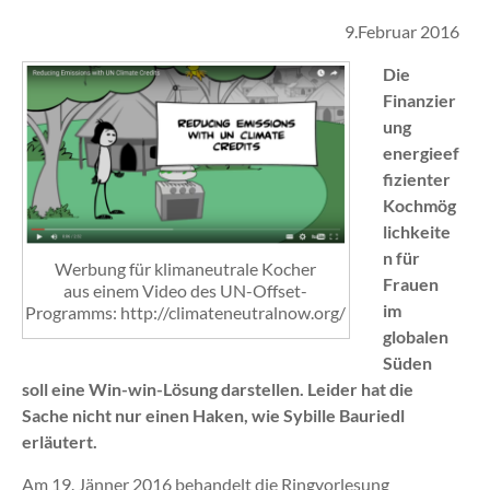
9.Februar 2016
Die
Finanzier
ung
energieef
fizienter
Kochmög
lichkeite
n für
Werbung für klimaneutrale Kocher
Frauen
aus einem Video des UN-Offset-
im
Programms: http://climateneutralnow.org/
globalen
Süden
soll eine Win-win-Lösung darstellen. Leider hat die
Sache nicht nur einen Haken, wie Sybille Bauriedl
erläutert.
Am 19. Jänner 2016 behandelt die Ringvorlesung