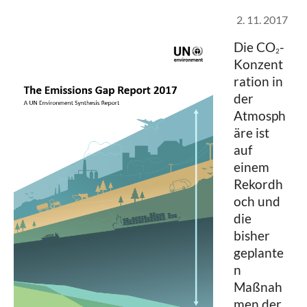
2. 11. 2017
Die CO
-
2
Konzent
ration in
der
Atmosph
äre ist
auf
einem
Rekordh
och und
die
bisher
geplante
n
Maßnah
men der