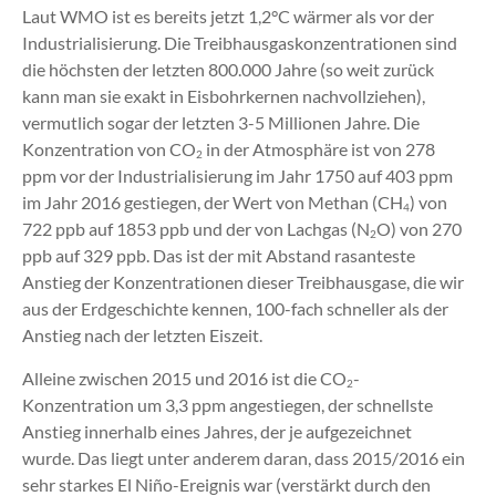
Laut WMO ist es bereits jetzt 1,2°C wärmer als vor der
Industrialisierung. Die Treibhausgaskonzentrationen sind
die höchsten der letzten 800.000 Jahre (so weit zurück
kann man sie exakt in Eisbohrkernen nachvollziehen),
vermutlich sogar der letzten 3-5 Millionen Jahre. Die
Konzentration von CO
in der Atmosphäre ist von 278
2
ppm vor der Industrialisierung im Jahr 1750 auf 403 ppm
im Jahr 2016 gestiegen, der Wert von Methan (CH
) von
4
722 ppb auf 1853 ppb und der von Lachgas (N
O) von 270
2
ppb auf 329 ppb. Das ist der mit Abstand rasanteste
Anstieg der Konzentrationen dieser Treibhausgase, die wir
aus der Erdgeschichte kennen, 100-fach schneller als der
Anstieg nach der letzten Eiszeit.
Alleine zwischen 2015 und 2016 ist die CO
-
2
Konzentration um 3,3 ppm angestiegen, der schnellste
Anstieg innerhalb eines Jahres, der je aufgezeichnet
wurde. Das liegt unter anderem daran, dass 2015/2016 ein
sehr starkes El Niño-Ereignis war (verstärkt durch den