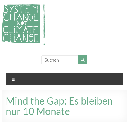
Zum
Inhalt
springen
System
Für
Klimagerechtigkeit
Change,
und Systemwandel
not
Menü
Climate
Change!
Mind the Gap: Es bleiben
nur 10 Monate