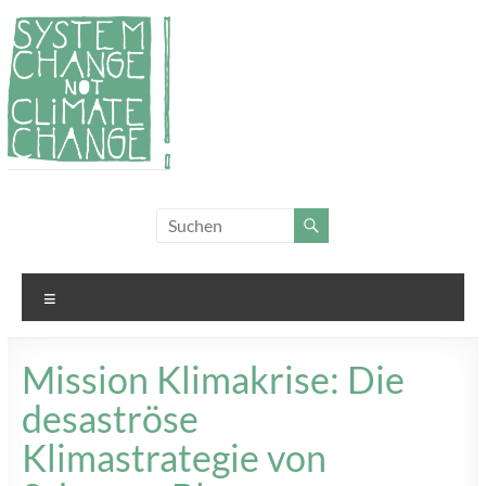
Zum
Inhalt
springen
System
Für
Klimagerechtigkeit
Change,
und Systemwandel
not
Menü
Climate
Change!
Mission Klimakrise: Die
desaströse
Klimastrategie von