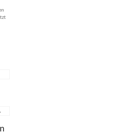
en
tzt
→
en