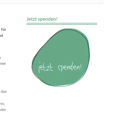
Jetzt spenden!
 für
nd
r
m
ener
 das
nn,
 der