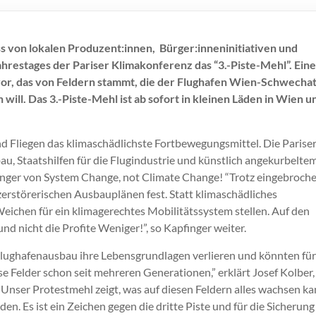
 von lokalen Produzent:innen, Bürger:inneninitiativen und
Jahrestages der Pariser Klimakonferenz das “3.-Piste-Mehl”. Eine
vor, das von Feldern stammt, die der Flughafen Wien-Schwechat
will. Das 3.-Piste-Mehl ist ab sofort in kleinen Läden in Wien u
nd Fliegen das klimaschädlichste Fortbewegungsmittel. Die Parise
au, Staatshilfen für die Flugindustrie und künstlich angekurbelte
finger von System Change, not Climate Change! “Trotz eingebroch
zerstörerischen Ausbauplänen fest. Statt klimaschädliches
eichen für ein klimagerechtes Mobilitätssystem stellen. Auf den
 nicht die Profite Weniger!”, so Kapfinger weiter.
lughafenausbau ihre Lebensgrundlagen verlieren und könnten für
 Felder schon seit mehreren Generationen,” erklärt Josef Kolber,
Unser Protestmehl zeigt, was auf diesen Feldern alles wachsen ka
n. Es ist ein Zeichen gegen die dritte Piste und für die Sicherung