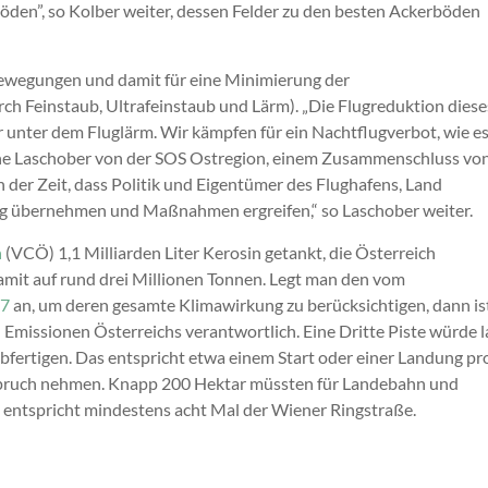
öden”, so Kolber weiter, dessen Felder zu den besten Ackerböden
gbewegungen und damit für eine Minimierung der
ch Feinstaub, Ultrafeinstaub und Lärm). „Die Flugreduktion diese
hr unter dem Fluglärm. Wir kämpfen für ein Nachtflugverbot, wie e
sanne Laschober von der SOS Ostregion, einem Zusammenschluss vo
n der Zeit, dass Politik und Eigentümer des Flughafens, Land
ng übernehmen und Maßnahmen ergreifen,“ so Laschober weiter.
h
(VCÖ) 1,1 Milliarden Liter Kerosin getankt, die Österreich
mit auf rund drei Millionen Tonnen. Legt man den vom
,7
an, um deren gesamte Klimawirkung zu berücksichtigen, dann is
Emissionen Österreichs verantwortlich. Eine Dritte Piste würde l
fertigen. Das entspricht etwa einem Start oder einer Landung pr
nspruch nehmen. Knapp 200 Hektar müssten für Landebahn und
 entspricht mindestens acht Mal der Wiener Ringstraße.