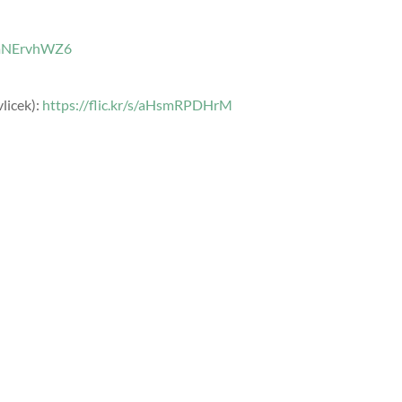
rmNErvhWZ6
licek):
https://flic.kr/s/aHsmRPDHrM