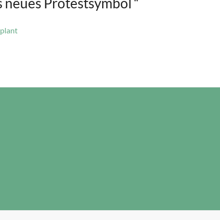
ls neues Protestsymbol
“
 plant