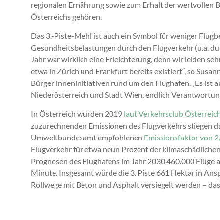
regionalen Ernährung sowie zum Erhalt der wertvollen B
Österreichs gehören.
Das 3.-Piste-Mehl ist auch ein Symbol für weniger Flu
Gesundheitsbelastungen durch den Flugverkehr (u.a. dur
Jahr war wirklich eine Erleichterung, denn wir leiden se
etwa in Zürich und Frankfurt bereits existiert“, so Su
Bürger:inneninitiativen rund um den Flughafen. „Es ist a
Niederösterreich und Stadt Wien, endlich Verantwortu
In Österreich wurden 2019
laut Verkehrsclub Österreic
zuzurechnenden Emissionen des Flugverkehrs stiegen da
Umweltbundesamt empfohlenen
Emissionsfaktor von 2
Flugverkehr für etwa neun Prozent der klimaschädlichen 
Prognosen des Flughafens im Jahr 2030 460.000 Flüge ab
Minute. Insgesamt würde die 3. Piste 661 Hektar in A
Rollwege mit Beton und Asphalt versiegelt werden – das