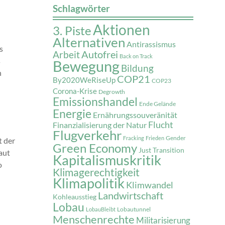
Schlagwörter
Aktionen
3. Piste
Alternativen
Antirassismus
s
Autofrei
Arbeit
Back on Track
s
Bewegung
Bildung
n
COP21
By2020WeRiseUp
COP23
Corona-Krise
Degrowth
Emissionshandel
Ende Gelände
Energie
Ernährungssouveränität
Flucht
Finanzialisierung der Natur
Flugverkehr
Gender
Fracking
Frieden
t der
Green Economy
Just Transition
aut
Kapitalismuskritik
o
Klimagerechtigkeit
Klimapolitik
Klimwandel
Landwirtschaft
Kohleausstieg
Lobau
Lobautunnel
LobauBleibt
Menschenrechte
Militarisierung