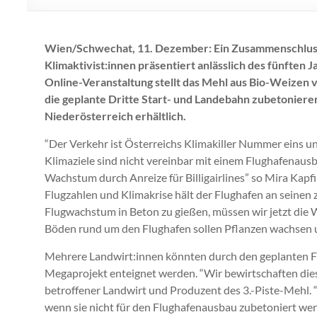
Wien/Schwechat, 11. Dezember:
Ein Zusammenschluss
Klimaktivist:innen präsentiert anlässlich des fünften 
Online-Veranstaltung stellt das Mehl aus Bio-Weizen 
die geplante Dritte Start- und Landebahn zubetonieren 
Niederösterreich erhältlich.
“Der Verkehr ist Österreichs Klimakiller Nummer eins u
Klimaziele sind nicht vereinbar mit einem Flughafenausb
Wachstum durch Anreize für Billigairlines” so Mira Kap
Flugzahlen und Klimakrise hält der Flughafen an seinen 
Flugwachstum in Beton zu gießen, müssen wir jetzt die W
Böden rund um den Flughafen sollen Pflanzen wachsen und
Mehrere Landwirt:innen könnten durch den geplanten F
Megaprojekt enteignet werden. “Wir bewirtschaften diese
betroffener Landwirt und Produzent des 3.-Piste-Mehl. “
wenn sie nicht für den Flughafenausbau zubetoniert werde