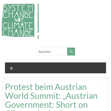
Zum
Inhalt
springen
System
Für
Klimagerechtigkeit
Change,
und Systemwandel
not
Menü
Climate
Change!
Protest beim Austrian
World Summit: „Austrian
Government: Short on