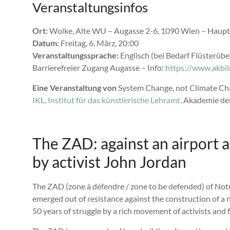
Veranstaltungsinfos
Ort:
Wolke, Alte WU – Augasse 2-6, 1090 Wien – Haupt
Datum:
Freitag, 6. März, 20:00
Veranstaltungssprache:
Englisch (bei Bedarf Flüsterüb
Barrierefreier Zugang Augasse – Info:
https://www.akbil
Eine Veranstaltung von
System Change, not Climate Cha
IKL, Institut für das künstlerische Lehramt,
Akademie der
The ZAD: against an airport a
by activist John Jordan
The ZAD (zone à défendre / zone to be defended) of No
emerged out of resistance against the construction of a 
50 years of struggle by a rich movement of activists and f