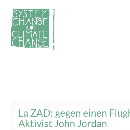
Zum
Inhalt
springen
System
Für
Klimagerechtigkeit
Change,
und Systemwandel
not
Climate
Change!
La ZAD: gegen einen Flugh
Aktivist John Jordan