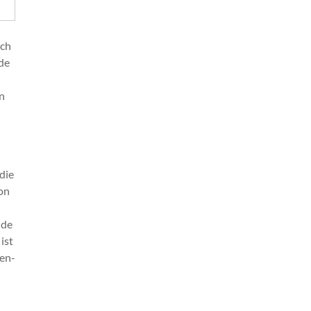
ach
de
n
die
on
nde
ist
len-