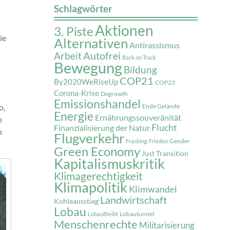
Schlagwörter
Aktionen
3. Piste
ie
Alternativen
Antirassismus
Autofrei
Arbeit
Back on Track
Bewegung
Bildung
COP21
By2020WeRiseUp
COP23
Corona-Krise
Degrowth
Emissionshandel
o,
Ende Gelände
Energie
Ernährungssouveränität
e
Flucht
Finanzialisierung der Natur
h
Flugverkehr
Gender
Fracking
Frieden
Green Economy
Just Transition
Kapitalismuskritik
Klimagerechtigkeit
Klimapolitik
Klimwandel
Landwirtschaft
Kohleausstieg
Lobau
Lobautunnel
LobauBleibt
Menschenrechte
Militarisierung