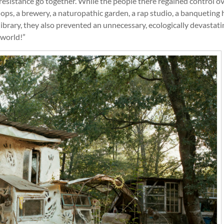
resistance go together. While the people there regained control o
ops, a brewery, a naturopathic garden, a rap studio, a banqueting h
 library, they also prevented an unnecessary, ecologically devastati
 world!”