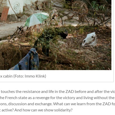
x cabin (Foto: Immo Klink)
 touches the resistance and life in the ZAD before and after the vi
the French state as a revenge for the victory and living without the
estions, discussion and exchange. What can we learn from the ZAD f
t active? And how can we show solidarity?