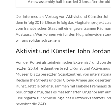
A new assembly hall is carried 3 kms after the old
Der intermediale Vortrag von Aktivist und Künstler Jo
dem Erfolg 2018. Dieser Erfolg das Flughafenprojekt zu 
vom französischen Staat mit einer gewaltsamen Räumung 
Austausch. Was können wir für den Flughafenwiderstan
wir uns solidarisch zeigen?
Aktivist und Künstler John Jordan
Von der Polizei als „einheimischer Extremist“ und von de
letzten 25 Jahre damit verbracht, Kunst und Aktivismus 
Museen bis zu besetzten Sozialzentren, von internation
Reclaim the Streets und der Clown-Armee und desertier
Kunst. Jetzt leitet er zusammen mit Isabelle Fremeaux da
berüchtigt dafür, dass es massenhaften Ungehorsam auf F
Floßregatta zur Schließung eines Kraftwerks startet und 
bewohnt die ZAD.