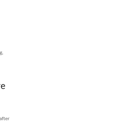
g,
re
after