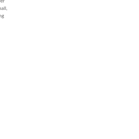
ver
all,
ng