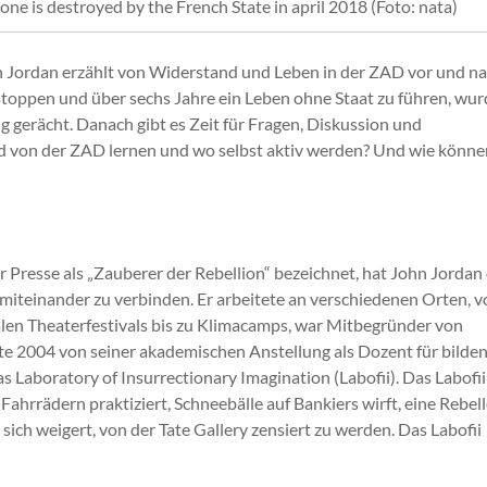
 one is destroyed by the French State in april 2018 (Foto: nata)
hn Jordan erzählt von Widerstand und Leben in der ZAD vor und n
stoppen und über sechs Jahre ein Leben ohne Staat zu führen, wur
gerächt. Danach gibt es Zeit für Fragen, Diskussion und
d von der ZAD lernen und wo selbst aktiv werden? Und wie könne
r Presse als „Zauberer der Rebellion“ bezeichnet, hat John Jordan 
miteinander zu verbinden. Er arbeitete an verschiedenen Orten, v
alen Theaterfestivals bis zu Klimacamps, war Mitbegründer von
te 2004 von seiner akademischen Anstellung als Dozent für bilde
s Laboratory of Insurrectionary Imagination (Labofii). Das Labofii 
ahrrädern praktiziert, Schneebälle auf Bankiers wirft, eine Rebel
sich weigert, von der Tate Gallery zensiert zu werden. Das Labofii