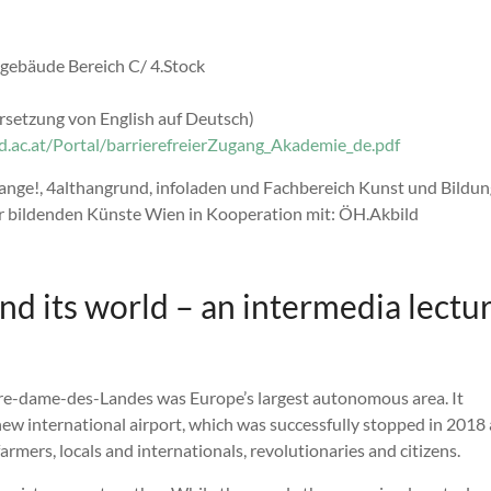
gebäude Bereich C/ 4.Stock
ersetzung von English auf Deutsch)
d.ac.at/Portal/barrierefreierZugang_Akademie_de.pdf
nge!, 4althangrund, infoladen und Fachbereich Kunst und Bildun
 bildenden Künste Wien in Kooperation mit: ÖH.Akbild
nd its world – an intermedia lectu
tre-dame-des-Landes was Europe’s largest autonomous area. It
new international airport, which was successfully stopped in 2018 
armers, locals and internationals, revolutionaries and citizens.