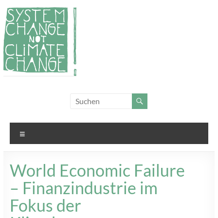
Zum
Inhalt
springen
System
Für
Klimagerechtigkeit
Change,
und Systemwandel
not
Menü
Climate
Change!
World Economic Failure
– Finanzindustrie im
Fokus der