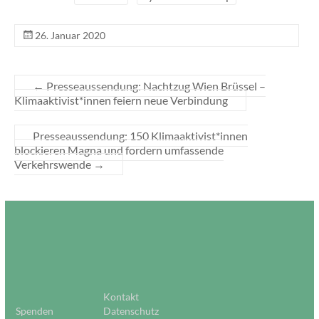
26. Januar 2020
←
Presseaussendung: Nachtzug Wien Brüssel –
Klimaaktivist*innen feiern neue Verbindung
Presseaussendung: 150 Klimaaktivist*innen
blockieren Magna und fordern umfassende
Verkehrswende
→
Kontakt
Spenden
Datenschutz