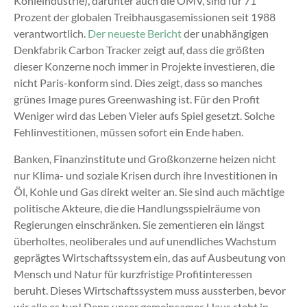
Kohleindustrie), darunter auch die OMV, sind für 71
Prozent der globalen Treibhausgasemissionen seit 1988
verantwortlich.
Der neueste Bericht
der unabhängigen
Denkfabrik Carbon Tracker zeigt auf, dass die größten
dieser Konzerne noch immer in Projekte investieren, die
nicht Paris-konform sind. Dies zeigt, dass so manches
grünes Image pures Greenwashing ist. Für den Profit
Weniger wird das Leben Vieler aufs Spiel gesetzt. Solche
Fehlinvestitionen, müssen sofort ein Ende haben.
Banken, Finanzinstitute und Großkonzerne heizen nicht
nur Klima- und soziale Krisen durch ihre Investitionen in
Öl, Kohle und Gas direkt weiter an. Sie sind auch mächtige
politische Akteure, die die Handlungsspielräume von
Regierungen einschränken. Sie zementieren ein längst
überholtes, neoliberales und auf unendliches Wachstum
geprägtes Wirtschaftssystem ein, das auf Ausbeutung von
Mensch und Natur für kurzfristige Profitinteressen
beruht. Dieses Wirtschaftssystem muss aussterben, bevor
wir alle es tun! Denn unser gemeinsames Haus steht in