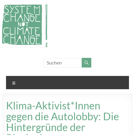
Zum
Inhalt
springen
System
Für
Klimagerechtigkeit
Change,
und Systemwandel
not
Menü
Climate
Change!
Klima-Aktivist*Innen
gegen die Autolobby: Die
Hintergründe der