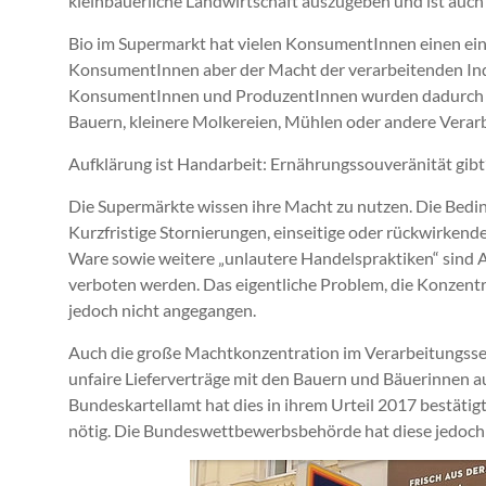
kleinbäuerliche Landwirtschaft auszugeben und ist auch
Bio im Supermarkt hat vielen KonsumentInnen einen ein
KonsumentInnen aber der Macht der verarbeitenden Ind
KonsumentInnen und ProduzentInnen wurden dadurch ge
Bauern, kleinere Molkereien, Mühlen oder andere Verar
Aufklärung ist Handarbeit: Ernährungssouveränität gibt
Die Supermärkte wissen ihre Macht zu nutzen. Die Beding
Kurzfristige Stornierungen, einseitige oder rückwirkend
Ware sowie weitere „unlautere Handelspraktiken“ sind 
verboten werden. Das eigentliche Problem, die Konzent
jedoch nicht angegangen.
Auch die große Machtkonzentration im Verarbeitungsse
unfaire Lieferverträge mit den Bauern und Bäuerinnen a
Bundeskartellamt hat dies in ihrem Urteil 2017 bestätig
nötig. Die Bundeswettbewerbsbehörde hat diese jedoch