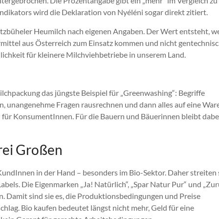
ntergebrochen. Die Prozentangabe gibt ein „mehr“ im Vergleich zu
dikators wird die Deklaration von Nyéléni sogar direkt zitiert.
itzbüheler Heumilch nach eigenen Angaben. Der Wert entsteht, we
rmittel aus Österreich zum Einsatz kommen und nicht gentechnis
ichkeit für kleinere Milchviehbetriebe in unserem Land.
lchpackung das jüngste Beispiel für „Greenwashing“: Begriffe
en, unangenehme Fragen rausrechnen und dann alles auf eine War
l für KonsumentInnen. Für die Bauern und Bäuerinnen bleibt dabe
drei Großen
KundInnen in der Hand – besonders im Bio-Sektor. Daher streiten 
els. Die Eigenmarken „Ja! Natürlich“, „Spar Natur Pur“ und „Zu
. Damit sind sie es, die Produktionsbedingungen und Preise
hlag. Bio kaufen bedeutet längst nicht mehr, Geld für eine