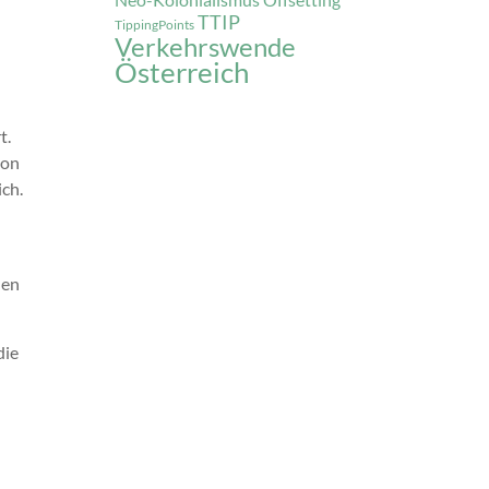
Offsetting
TTIP
TippingPoints
Verkehrswende
Österreich
t.
ion
ch.
den
die