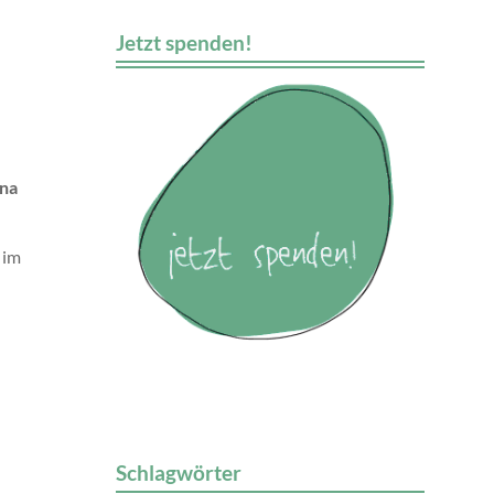
Jetzt spenden!
nna
 im
Schlagwörter