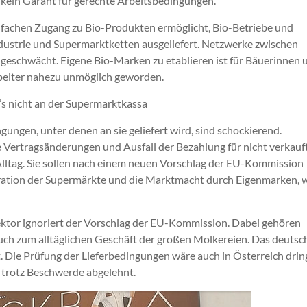
 kein Garant für gerechte Arbeitsbedingungen.
fachen Zugang zu Bio-Produkten ermöglicht, Bio-Betriebe und
ustrie und Supermarktketten ausgeliefert. Netzwerke zwischen
schwächt. Eigene Bio-Marken zu etablieren ist für Bäuerinnen 
beiter nahezu unmöglich geworden.
’s nicht an der Supermarktkassa
ungen, unter denen an sie geliefert wird, sind schockierend.
e Vertragsänderungen und Ausfall der Bezahlung für nicht verkauf
Alltag. Sie sollen nach einem neuen Vorschlag der EU-Kommission
ration der Supermärkte und die Marktmacht durch Eigenmarken, 
ktor ignoriert der Vorschlag der EU-Kommission. Dabei gehören
uch zum alltäglichen Geschäft der großen Molkereien. Das deutsc
t. Die Prüfung der Lieferbedingungen wäre auch in Österreich dri
 trotz Beschwerde abgelehnt.