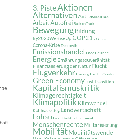
Aktionen
3. Piste
Alternativen
Antirassismus
Autofrei
Arbeit
Back on Track
Bewegung
Bildung
COP21
By2020WeRiseUp
COP23
Corona-Krise
Degrowth
Emissionshandel
Ende Gelände
Energie
Ernährungssouveränität
Flucht
Finanzialisierung der Natur
Flugverkehr
Gender
Fracking
Frieden
Green Economy
Just Transition
Kapitalismuskritik
nde
Klimagerechtigkeit
Klimapolitik
Klimwandel
Landwirtschaft
Kohleausstieg
Lobau
Lobautunnel
LobauBleibt
haft,
Menschenrechte
Militarisierung
Mobilität
Mobilitätswende
Neo-Kolonialismus