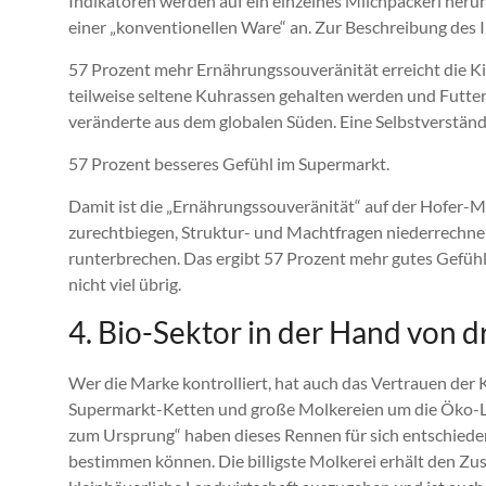
Indikatoren werden auf ein einzelnes Milchpackerl heru
einer „konventionellen Ware“ an. Zur Beschreibung des In
57 Prozent mehr Ernährungssouveränität erreicht die K
teilweise seltene Kuhrassen gehalten werden und Futte
veränderte aus dem globalen Süden. Eine Selbstverständl
57 Prozent besseres Gefühl im Supermarkt.
Damit ist die „Ernährungssouveränität“ auf der Hofer-Mi
zurechtbiegen, Struktur- und Machtfragen niederrechn
runterbrechen. Das ergibt 57 Prozent mehr gutes Gefüh
nicht viel übrig.
4. Bio-Sektor in der Hand von 
Wer die Marke kontrolliert, hat auch das Vertrauen der 
Supermarkt-Ketten und große Molkereien um die Öko-Lab
zum Ursprung“ haben dieses Rennen für sich entschieden
bestimmen können. Die billigste Molkerei erhält den Zusc