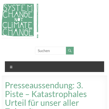
Zum
Inhalt
springen
System
Für
Klimagerechtigkeit
Change,
und Systemwandel
not
Menü
Climate
Change!
Presseaussendung: 3.
Piste – Katastrophales
Urteil für unser aller