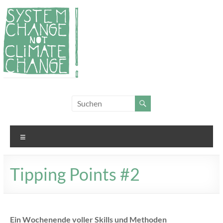
Zum
Inhalt
springen
System
Für
Klimagerechtigkeit
Change,
und Systemwandel
not
Menü
Climate
Change!
Tipping Points #2
Ein Wochenende voller Skills und Methoden