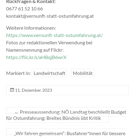
Rückfragen & Kontakt:
0677 61 52 10 66
kontakt@vernunft-statt-ostumfahrung.at
Weitere Informationen:
https://www.vernunft-statt-ostumfahrung.at/
Fotos zur redaktionellen Verwendung bei
Namensnennung auf Flickr:
https://flic.kr/s/aHBqjB6wrX
Markiert in:
Landwirtschaft
Mobilität
11. Dezember 2023
←
Presseaussendung: NÖ Landtag beschließt Budget
für Ostumfahrung: Breites Bündnis übt Kritik
„Wir fahren gemeinsam“: Busfahrer*innen für bessere